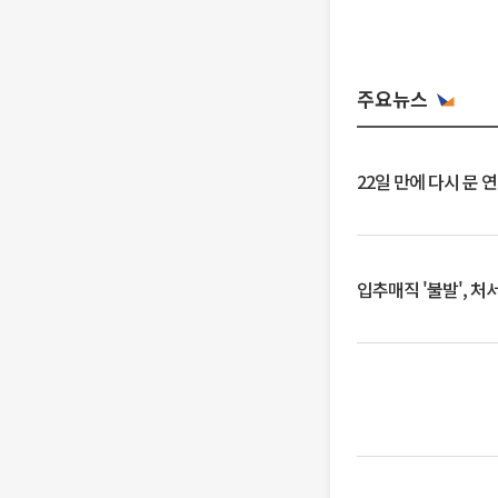
주요뉴스
22일 만에 다시 문 
입추매직 '불발', 처