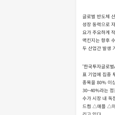
글로벌 반도체 산
성장 동력으로 자
요가 주요하게 작
맥킨지는 향후 수
두 산업간 발생 
‘한국투자글로벌A
표 기업에 집중 
종목을 80% 이
30~40%라는 
수가 시장 내 독
드컴 △애플 △마
리고 있다.