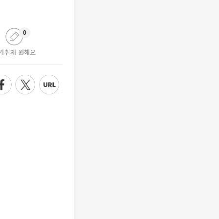
0
가취재 원해요