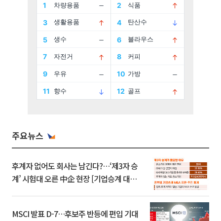
주요뉴스
후계자 없어도 회사는 남긴다?…‘제3자 승
계’ 시험대 오른 中企 현장 [기업승계 대전
환]
MSCI 발표 D-7…후보주 반등에 편입 기대