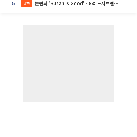
논란의 'Busan is Good'…8억 도시브랜드, 용산 대통령실 CI 업체가 수행
단독
5.