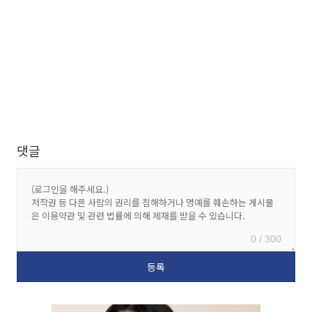
댓글
0 / 300