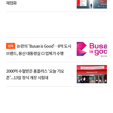
재점화
논란의 'Busan is Good'…8억 도시
단독
브랜드, 용산 대통령실 CI 업체가 수행
2000억 수혈받은 홈플러스 ‘오늘 가오
픈’...13일 정식 개장 시험대