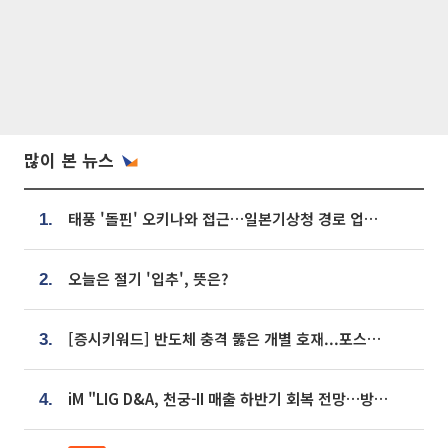
많이 본 뉴스
태풍 '돌핀' 오키나와 접근…일본기상청 경로 업데이트
1.
오늘은 절기 '입추', 뜻은?
2.
[증시키워드] 반도체 충격 뚫은 개별 호재...포스코퓨처엠·에코프로·한화솔루션 '눈길'
3.
iM "LIG D&A, 천궁-II 매출 하반기 회복 전망…방산 톱픽 유지"
4.