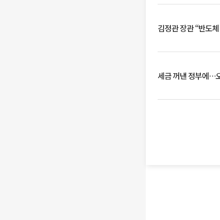
김정관 장관 “반도체
세금 꺼낸 정부에…오