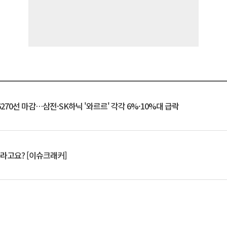
6270선 마감…삼전·SK하닉 '와르르' 각각 6%·10%대 급락
 깨라고요? [이슈크래커]