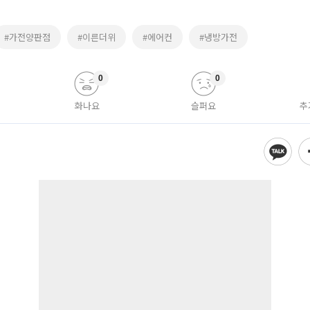
#가전양판점
#이른더위
#에어컨
#냉방가전
0
0
화나요
슬퍼요
추