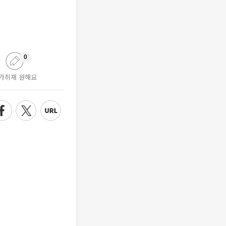
0
가취재 원해요