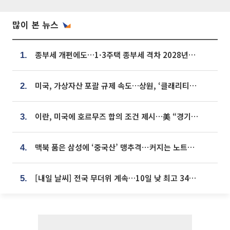
많이 본 뉴스
종부세 개편에도…1·3주택 종부세 격차 2028년부터 확대
1.
미국, 가상자산 포괄 규제 속도…상원, ‘클래리티법’ 9월 절차투표 추진
2.
이란, 미국에 호르무즈 합의 조건 제시…美 “경기 아직 안 끝나” [종합]
3.
맥북 품은 삼성에 ‘중국산’ 맹추격⋯커지는 노트북 OLED 시장
4.
[내일 날씨] 전국 무더위 계속…10일 낮 최고 34도 육박
5.