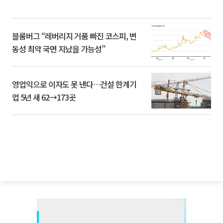
블룸버그 “레버리지 거품 빠진 코스피, 변
동성 최악 국면 지났을 가능성”
영업익으로 이자도 못 낸다…건설 한계기
업 5년 새 62→173곳