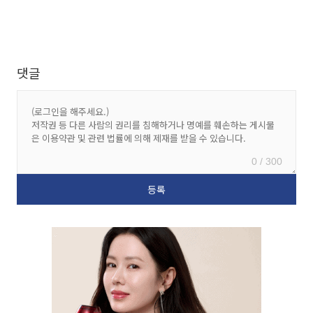
댓글
0 / 300