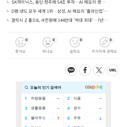
SK하이닉스, 용인·청주에 54조 투자…AI 메모리 생산기지 키운다
D램·낸드 모두 세계 1위…삼성, AI 메모리 '풀라인업'으로 승부
갤럭시 Z 폴드8, 사전판매 144만대 '역대 최대'…7년만에 갤노트10 기록 넘어
0
0
0
0
좋아요
화나요
슬퍼요
추가취재 원해요