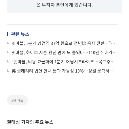
은 투자자 본인에게 있습니다.
관련 뉴스
넷마블, 1분기 영업익 37억 원으로 전년比 흑자 전환…“게임사 역량 회복 집중”
넷마블, 하이브 지분 반년 만에 또 줄였다…110만주 매각해 ‘12.08%→9.44%’
"넷마블, 비용 효율화에 1분기 어닝서프라이즈…목표주가↑"
美 클래리티 법안 연내 통과 가능성 13%…상원 문턱서 제동
#넷마블
권태성 기자의 주요 뉴스