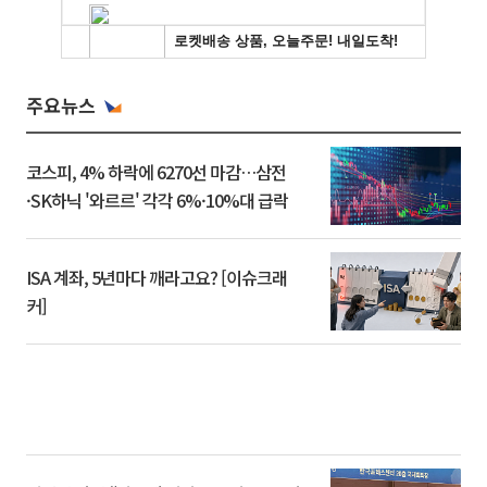
주요뉴스
코스피, 4% 하락에 6270선 마감…삼전
·SK하닉 '와르르' 각각 6%·10%대 급락
ISA 계좌, 5년마다 깨라고요? [이슈크래
커]