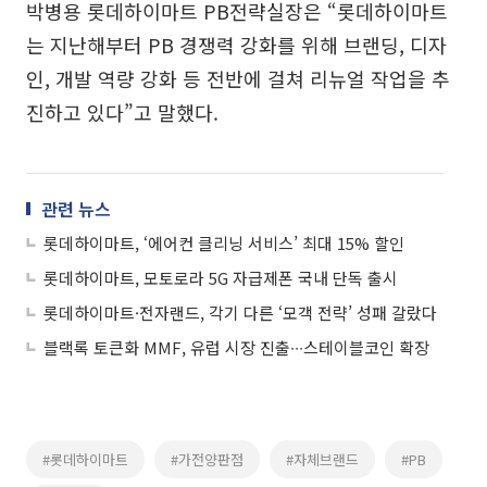
박병용 롯데하이마트 PB전략실장은 “롯데하이마트
는 지난해부터 PB 경쟁력 강화를 위해 브랜딩, 디자
인, 개발 역량 강화 등 전반에 걸쳐 리뉴얼 작업을 추
진하고 있다”고 말했다.
관련 뉴스
롯데하이마트, ‘에어컨 클리닝 서비스’ 최대 15% 할인
롯데하이마트, 모토로라 5G 자급제폰 국내 단독 출시
롯데하이마트·전자랜드, 각기 다른 ‘모객 전략’ 성패 갈랐다
블랙록 토큰화 MMF, 유럽 시장 진출∙∙∙스테이블코인 확장
#롯데하이마트
#가전양판점
#자체브랜드
#PB