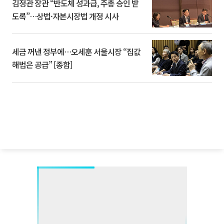
김정관 장관 “반도체 성과급, 주총 승인 받
도록”…상법·자본시장법 개정 시사
세금 꺼낸 정부에…오세훈 서울시장 “집값
해법은 공급” [종합]