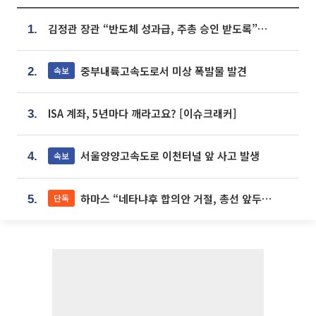
김정관 장관 “반도체 성과급, 주총 승인 받도록”…상법·자본시장법 개정 시사
1.
중부내륙고속도로서 미상 폭발물 발견
속보
2.
ISA 계좌, 5년마다 깨라고요? [이슈크래커]
3.
서울양양고속도로 이천터널 앞 사고 발생
속보
4.
하마스 “네타냐후 합의안 거절, 총선 앞두고 시간 끌기”
단독
5.