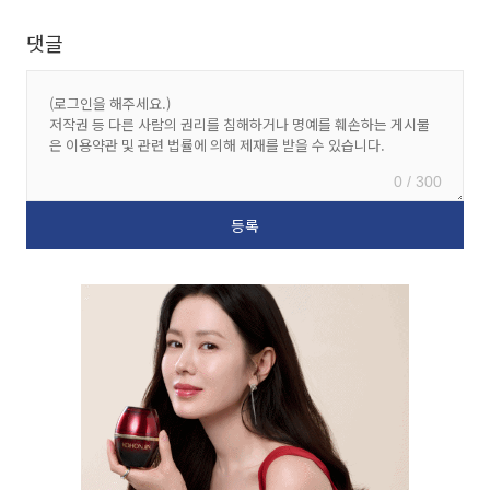
댓글
0 / 300