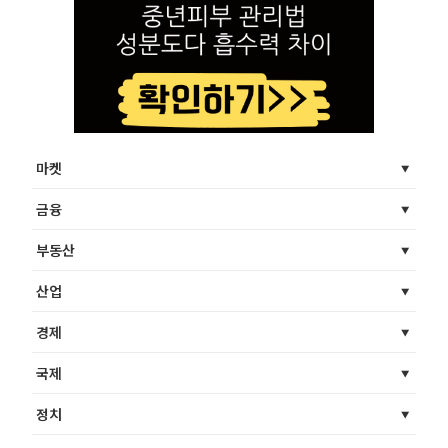
마켓
금융
부동산
산업
경제
국제
정치