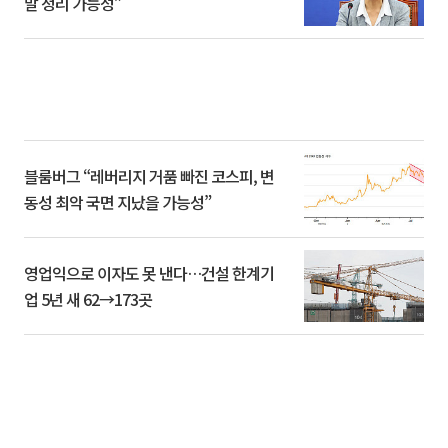
말 정리 가능성”
블룸버그 “레버리지 거품 빠진 코스피, 변
동성 최악 국면 지났을 가능성”
영업익으로 이자도 못 낸다…건설 한계기
업 5년 새 62→173곳