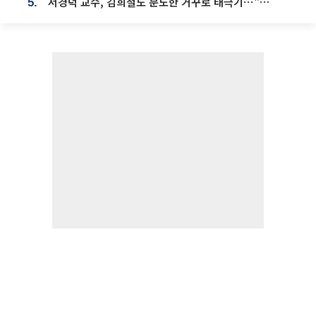
서경덕 교수, 김희철도 분노한 거꾸로 태극기⋯"엉터리는 아냐, 아쉬울 뿐"
5.