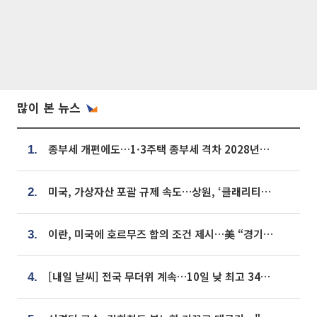
많이 본 뉴스
종부세 개편에도…1·3주택 종부세 격차 2028년부터 확대
1.
미국, 가상자산 포괄 규제 속도…상원, ‘클래리티법’ 9월 절차투표 추진
2.
이란, 미국에 호르무즈 합의 조건 제시…美 “경기 아직 안 끝나” [종합]
3.
[내일 날씨] 전국 무더위 계속…10일 낮 최고 34도 육박
4.