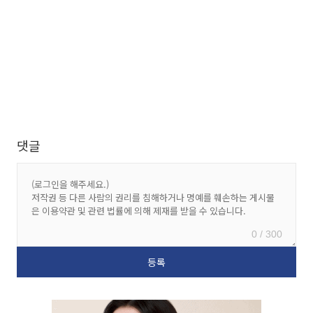
댓글
0 / 300