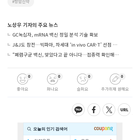
#항암신약
노상우 기자의 주요 뉴스
GC녹십자, mRNA 백신 정밀 분석 기술 확보
J&J도 참전…빅파마, 차세대 ‘in vivo CAR-T’ 선점 경쟁 본격화
“폐렴구균 백신, 맞았다고 끝 아니다…접종력 확인해야”
0
0
0
0
좋아요
화나요
슬퍼요
추가취재 원해요