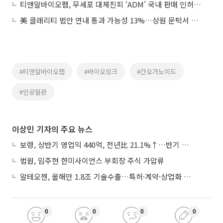
티앤알바이오팹, 무세포 대체진피 ‘ADM’ 국내 판매 인허가 획득
美 클래리티 법안 연내 통과 가능성 13%…상원 문턱서 제동
#티앤알바이오팹
#바이오잉크
#간오가노이드
#인공혈관
이상민 기자의 주요 뉴스
보령, 상반기 영업익 440억, 전년比 21.1%↑…반기 역대 최대
법원, 임주현 한미사이언스 부회장 주식 가압류
알테오젠, 올해만 1.8조 기술수출…특허·계약·상업화 ‘삼박자’
0
0
0
0