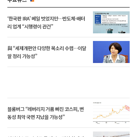
‘한국판 IRA’ 베일 벗었지만…반도체·배터
리 업계 “시행령이 관건”
與 “세제개편안 다양한 목소리 수렴…이달
말 정리 가능성”
블룸버그 “레버리지 거품 빠진 코스피, 변
동성 최악 국면 지났을 가능성”