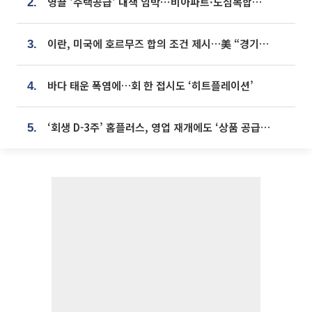
영끌 '주택공급' 대책 임박⋯비아파트·도심복합까지 총동원
2.
이란, 미국에 호르무즈 합의 조건 제시…美 “경기 아직 안 끝나” [종합]
3.
바다 태운 폭염에…회 한 접시도 ‘히트플레이션’
4.
‘회생 D-3주’ 홈플러스, 영업 재개에도 ‘상품 공급망’ 복구가 생존 관건
5.