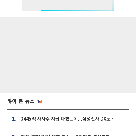
많이 본 뉴스
3445억 자사주 지급 마쳤는데...삼성전자 DX노조, 뒤늦은 '떼쓰기 집회'
1.