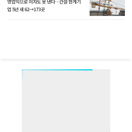
영업익으로 이자도 못 낸다…건설 한계기
업 5년 새 62→173곳