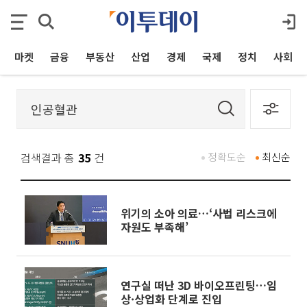
마켓
금융
부동산
산업
경제
국제
정치
사회
검색결과 총
35
건
정확도순
최신순
위기의 소아 의료…‘사법 리스크에
자원도 부족해’
연구실 떠난 3D 바이오프린팅…임
상·상업화 단계로 진입