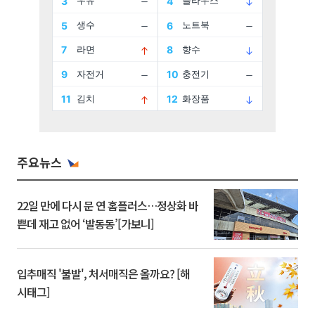
주요뉴스
22일 만에 다시 문 연 홈플러스…정상화 바
쁜데 재고 없어 ‘발동동’[가보니]
입추매직 '불발', 처서매직은 올까요? [해
시태그]