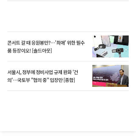
콘서트 갈 때 응원봉만?⋯'최애' 위한 필수
품 등장이오! [솔드아웃]
서울시, 정부에 정비사업 규제 완화 '건
의'⋯국토부 "협의 중" 입장만 [종합]