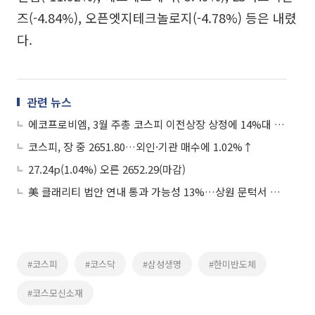
즈(-4.84%), 오픈엣지테크놀로지(-4.78%) 등은 내렸
다.
관련 뉴스
에코프로비엠, 3월 주총 코스피 이전상장 상정에 14%대 강세
코스피, 장 중 2651.80…외인·기관 매수에 1.02%↑
27.24p(1.04%) 오른 2652.29(마감)
美 클래리티 법안 연내 통과 가능성 13%…상원 문턱서 제동
#코스피
#코스닥
#삼성생명
#한미반도체
#코스모신소재