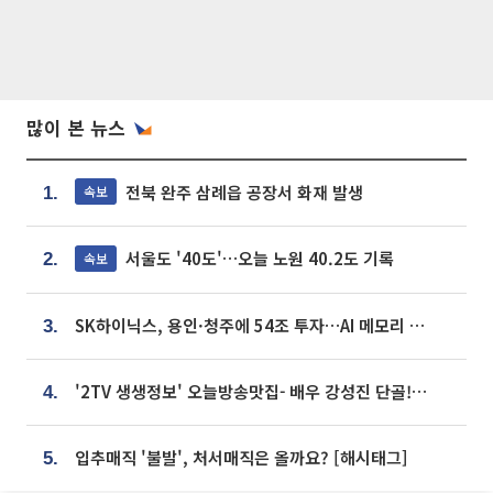
많이 본 뉴스
전북 완주 삼례읍 공장서 화재 발생
속보
1.
서울도 '40도'…오늘 노원 40.2도 기록
속보
2.
SK하이닉스, 용인·청주에 54조 투자…AI 메모리 생산기지 키운다
3.
'2TV 생생정보' 오늘방송맛집- 배우 강성진 단골! 쌀국수ㆍ푸팟퐁 커리 맛집 '블○○○'
4.
입추매직 '불발', 처서매직은 올까요? [해시태그]
5.