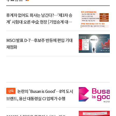
후계자 없어도 회사는 남긴다?…‘제3자 승
계’ 시험대 오른 中企 현장 [기업승계 대전
환]
MSCI 발표 D-7…후보주 반등에 편입 기대
재점화
논란의 'Busan is Good'…8억 도시
단독
브랜드, 용산 대통령실 CI 업체가 수행