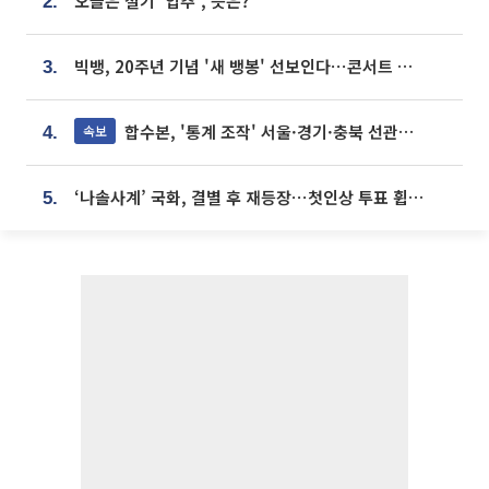
오늘은 절기 '입추', 뜻은?
2.
빅뱅, 20주년 기념 '새 뱅봉' 선보인다⋯콘서트 앞두고 팝업 개최
3.
합수본, '통계 조작' 서울·경기·충북 선관위 등 추가 압수수색
속보
4.
‘나솔사계’ 국화, 결별 후 재등장⋯첫인상 투표 휩쓸고 ‘인기녀’ 등극
5.