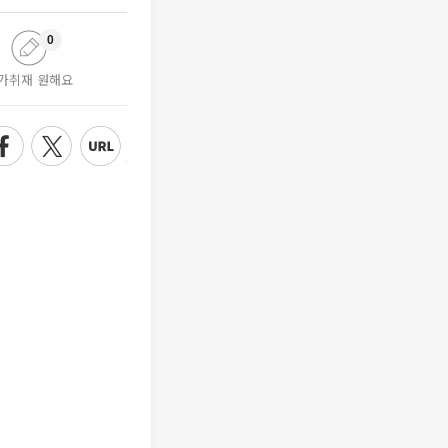
0
가취재 원해요