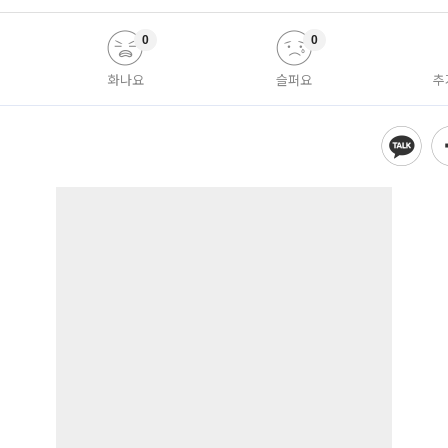
0
0
화나요
슬퍼요
추