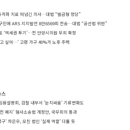
격파 치료 떠넘긴 의사…대법 “벌금형 정당”
민에 ARS 지지발언 8만6569회 전송…대법 “공선법 위반”
로 ‘역세권 투기’…전 안양시의원 무죄 확정
고 싶어…’ 고령 가구 40%가 노후 주택
뉴스
임용설명회, 검찰 내부서 '눈치싸움' 기류변화도
전 폐지’ 형사소송법 개정안, 국무회의 통과
구’ 차은우, 모친 법인 ‘실제 역할’ 다툴 듯