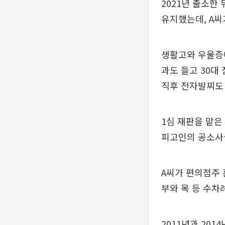
2021년 출소한
유지했는데, A씨
생활고와 우울증에
과도 들고 30대 
직후 전자발찌도
1심 재판을 맡은
피고인의 공소사
A씨가 편의점주 
부와 목 등 수차
2011년과 20