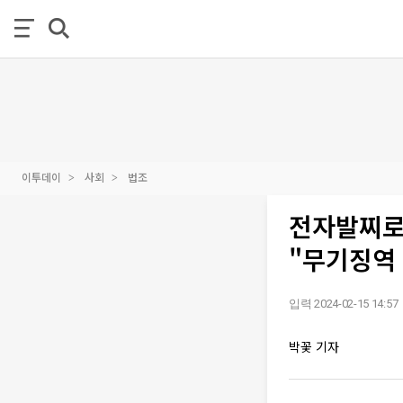
이투데이
사회
법조
전자발찌로 
"무기징역
입력 2024-02-15 14:57
박꽃 기자