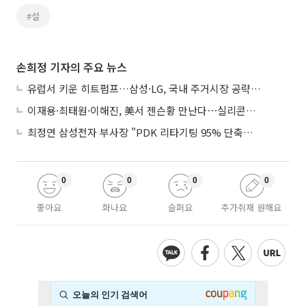
#설
손희정 기자의 주요 뉴스
유럽서 키운 히트펌프…삼성·LG, 국내 주거시장 공략 ‘속도’
이재용·최태원·이해진, 美서 젠슨황 만난다⋯실리콘밸리 집결하는 AI리더
최정연 삼성전자 부사장 "PDK 리타기팅 95% 단축…에이전트 AI 시범 활용"
0
0
0
0
좋아요
화나요
슬퍼요
추가취재 원해요