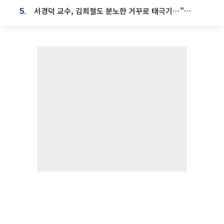
서경덕 교수, 김희철도 분노한 거꾸로 태극기⋯"엉터리는 아냐, 아쉬울 뿐"
5.