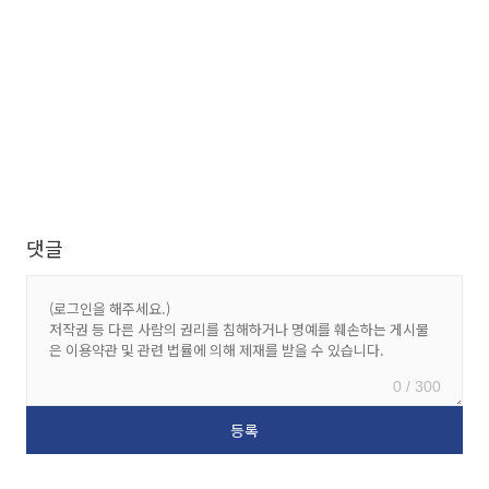
댓글
0 / 300