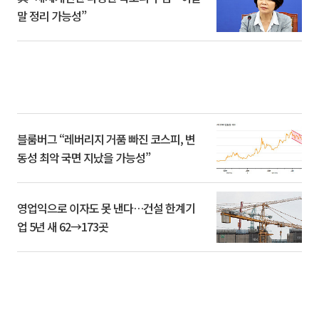
말 정리 가능성”
블룸버그 “레버리지 거품 빠진 코스피, 변
동성 최악 국면 지났을 가능성”
영업익으로 이자도 못 낸다…건설 한계기
업 5년 새 62→173곳