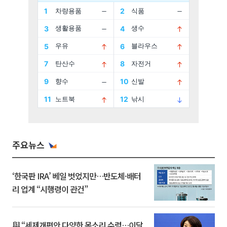
주요뉴스
‘한국판 IRA’ 베일 벗었지만…반도체·배터
리 업계 “시행령이 관건”
與 “세제개편안 다양한 목소리 수렴…이달