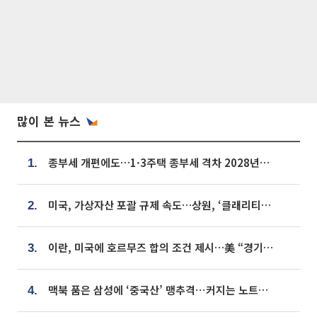
많이 본 뉴스
종부세 개편에도…1·3주택 종부세 격차 2028년부터 확대
1.
미국, 가상자산 포괄 규제 속도…상원, ‘클래리티법’ 9월 절차투표 추진
2.
이란, 미국에 호르무즈 합의 조건 제시…美 “경기 아직 안 끝나” [종합]
3.
맥북 품은 삼성에 ‘중국산’ 맹추격⋯커지는 노트북 OLED 시장
4.