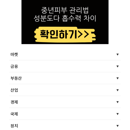
마켓
금융
부동산
산업
경제
국제
정치