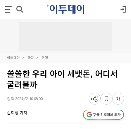
이투데이
금융
은행
쏠쏠한 우리 아이 세뱃돈, 어디서
굴려볼까
입력 2024-02-10 08:00
손희정 기자
구글 선호매체 추가