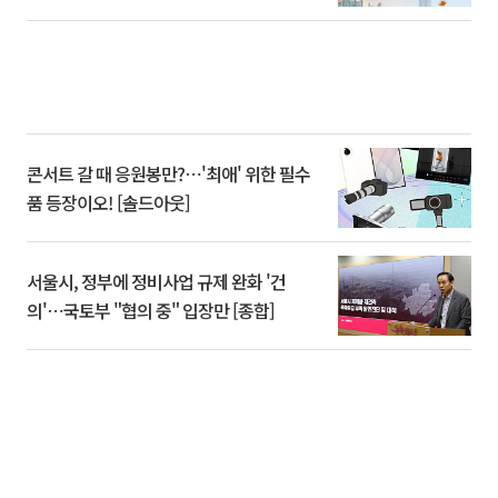
콘서트 갈 때 응원봉만?⋯'최애' 위한 필수
품 등장이오! [솔드아웃]
서울시, 정부에 정비사업 규제 완화 '건
의'⋯국토부 "협의 중" 입장만 [종합]