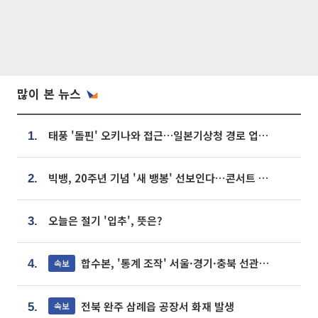
많이 본 뉴스
태풍 '돌핀' 오키나와 접근…일본기상청 경로 업데이트
1.
빅뱅, 20주년 기념 '새 뱅봉' 선보인다⋯콘서트 앞두고 팝업 개최
2.
오늘은 절기 '입추', 뜻은?
3.
합수본, '통계 조작' 서울·경기·충북 선관위 등 추가 압수수색
속보
4.
전북 완주 삼례읍 공장서 화재 발생
속보
5.