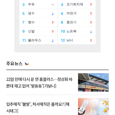
주요뉴스
22일 만에 다시 문 연 홈플러스…정상화 바
쁜데 재고 없어 ‘발동동’[가보니]
입추매직 '불발', 처서매직은 올까요? [해
시태그]