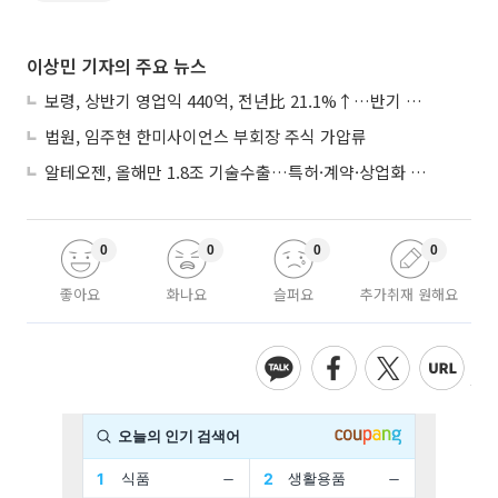
이상민 기자의 주요 뉴스
보령, 상반기 영업익 440억, 전년比 21.1%↑…반기 역대 최대
법원, 임주현 한미사이언스 부회장 주식 가압류
알테오젠, 올해만 1.8조 기술수출…특허·계약·상업화 ‘삼박자’
0
0
0
0
좋아요
화나요
슬퍼요
추가취재 원해요