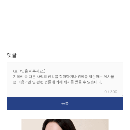
댓글
0 / 300