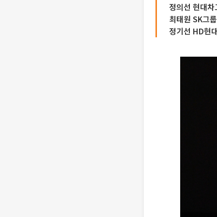
정의선 현대차그
최태원 SK그룹
정기선 HD현