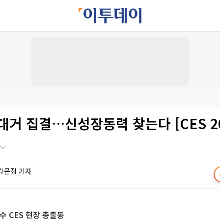
대거 집결…신성장동력 찾는다 [CES 20
강문정 기자
수 CES 현장 총출동