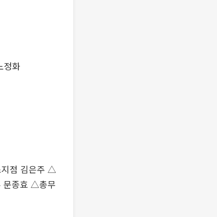
노정화
지점 김은주 △
 문종효 △총무