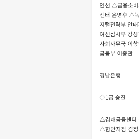
인선 △금융소비
센터 윤영후 △
지털전략부 안태
여신심사부 강성
사회사무국 이창
금융부 이종관
경남은행
◇1급 승진
△김해금융센터 
△함안지점 김정