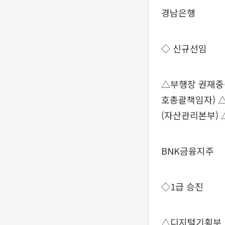
경남은행
◇ 신규선임
△부행장 권재중
호총괄책임자) 
(자산관리본부) 
BNK금융지주
◇1급 승진
△디지털기획부 