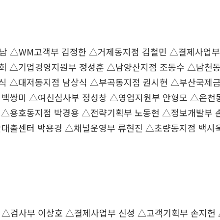
정남 △WM고객부 김정한 △거제동지점 김철민 △결제사업부
희 △기업경영지원부 정성훈 △남양산지점 조동수 △남천동
식 △대저동지점 남상식 △부곡동지점 권시현 △부산국제
 백쌍미 △여신심사부 정성창 △영업지원부 안형모 △온천
 △용호동지점 박경용 △전략기획부 노동현 △정보개발부 
단대출센터 박용경 △채널운영부 류현진 △초량동지점 백시
 △검사부 이상호 △결제사업부 신성 △고객기획부 손지헌