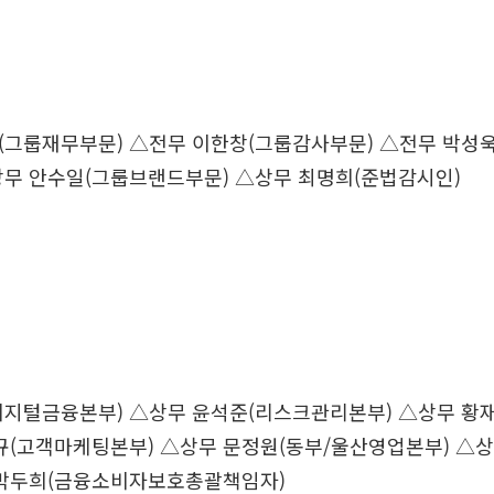
(그룹재무부문) △전무 이한창(그룹감사부문) △전무 박성
상무 안수일(그룹브랜드부문) △상무 최명희(준법감시인)
디지털금융본부) △상무 윤석준(리스크관리본부) △상무 황
규(고객마케팅본부) △상무 문정원(동부/울산영업본부) △
 박두희(금융소비자보호총괄책임자)