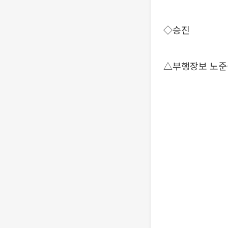
◇승진
△부행장보 노준