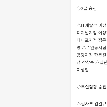
◇2급 승진
△IT개발부 이
디지털지점 이성
다대포지점 정문
영 △수안동지점
용당지점 한문길
점 강상순 △집
이상철
◇부실점장 승진
△검사부 김일규