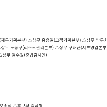
(재무기획본부) △상무 홍응일(고객기획본부) △상무 박두
△상무 노동구(리스크관리본부) △상무 구태근(서부영업본부
△상무 염수원(준법감시인)
오종석 △홍보부 김남영