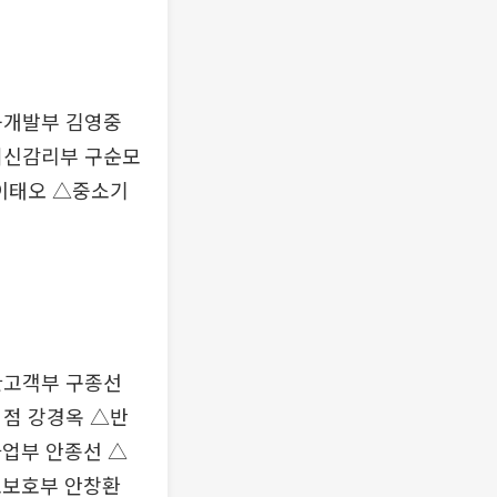
융개발부 김영중
여신감리부 구순모
이태오 △중소기
관고객부 구종선
점 강경옥 △반
업부 안종선 △
보보호부 안창환