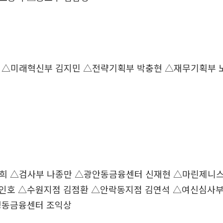
 △미래혁신부 김지민 △전략기획부 박충현 △재무기획부 
성희 △검사부 나종만 △광안동금융센터 신재현 △마린제니스
인호 △수원지점 김점환 △안락동지점 김연석 △여신심사부
명동금융센터 조익상