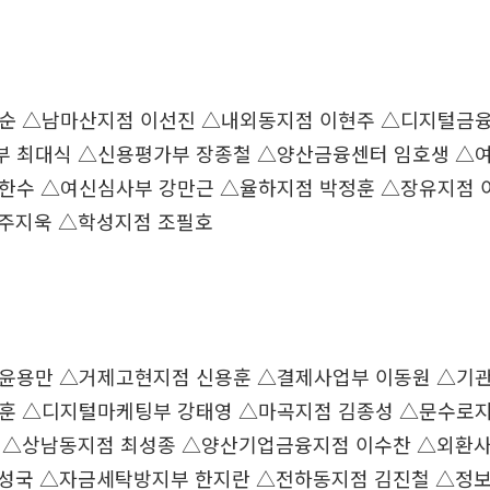
태순 △남마산지점 이선진 △내외동지점 이현주 △디지털금
 최대식 △신용평가부 장종철 △양산금융센터 임호생 △
한수 △여신심사부 강만근 △율하지점 박정훈 △장유지점 
주지욱 △학성지점 조필호
 윤용만 △거제고현지점 신용훈 △결제사업부 이동원 △기
훈 △디지털마케팅부 강태영 △마곡지점 김종성 △문수로지
 △상남동지점 최성종 △양산기업금융지점 이수찬 △외환사
성국 △자금세탁방지부 한지란 △전하동지점 김진철 △정