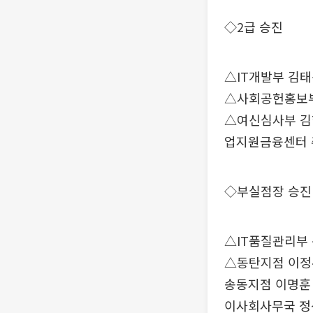
◇2급 승진
△IT개발부 김
△사회공헌홍보부
△여신심사부 김
업지원금융센터 
◇부실점장 승진
△IT품질관리부
△동탄지점 이정
송동지점 이명훈
이사회사무국 정