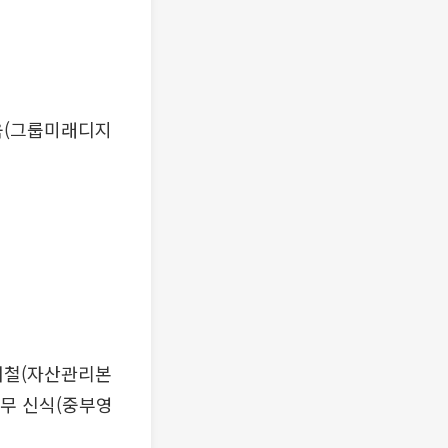
욱(그룹미래디지
재철(자산관리본
상무 신식(중부영