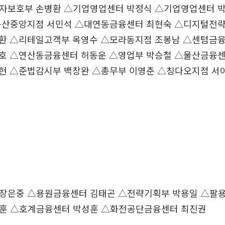
자보호부 손병환 △기업영업센터 박정식 △기업영업센터 
녹산중앙지점 서민석 △대연동금융센터 최현숙 △디지털전략
환 △리테일고객부 옥영수 △모라동지점 조봉남 △센텀금융
호 △연산동금융센터 허동운 △영업부 박승철 △울산금융센
현 △준법감시부 백창완 △총무부 이영춘 △칭다오지점 서
장은중 △용원금융센터 김태곤 △전략기획부 박용일 △팔
훈 △호계금융센터 박성훈 △화전공단금융센터 최진권