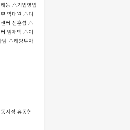
박해동 △기업영업
부 박대원 △디
센터 신훈섭 △
터 임재백 △이
아담 △해양투자
용동지점 유동현