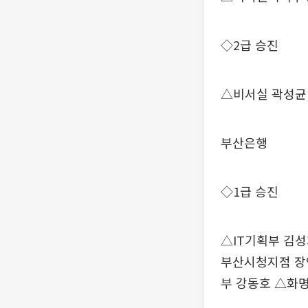
◇2급 승진
△비서실 곽성균
부산은행
◇1급 승진
△IT기획부 김
부산시청지점 장
부 강동호 △화