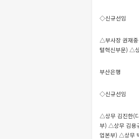
◇신규선임
△부사장 권재중
털혁신부문) △
부산은행
◇신규선임
△상무 김진한(
부) △상무 김용
업본부) △상무