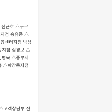
 전근호 △구로
지점 송유중 △
금융센터지점 박상
동지점 심경보 △
손병욱 △중부지
욱 △학장동지점
 △고객상담부 전