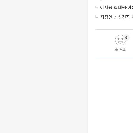
이재용·최태원·이
최정연 삼성전자 부
0
좋아요