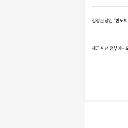
김정관 장관 “반도체
세금 꺼낸 정부에…오