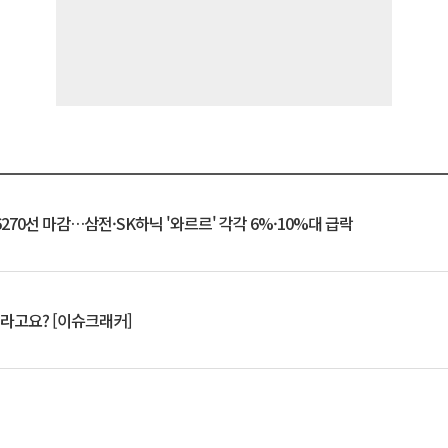
6270선 마감…삼전·SK하닉 '와르르' 각각 6%·10%대 급락
 깨라고요? [이슈크래커]