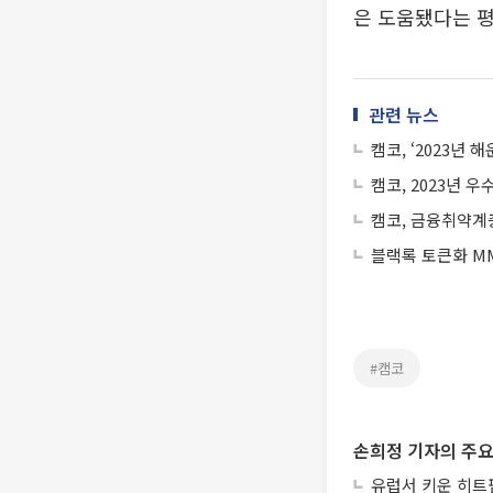
은 도움됐다는 평
관련 뉴스
캠코, ‘2023년
캠코, 2023년 
캠코, 금융취약계층
블랙록 토큰화 MM
#캠코
손희정 기자의 주요
유럽서 키운 히트펌