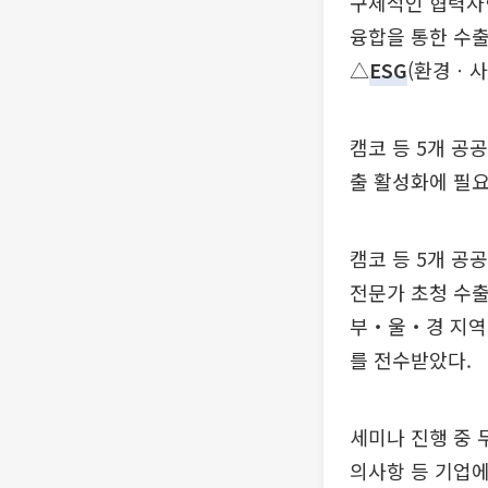
구체적인 협력사
융합을 통한 수
△
ESG
(환경ㆍ사
캠코 등 5개 공
출 활성화에 필요
캠코 등 5개 공
전문가 초청 수출
부‧울‧경 지역
를 전수받았다.
세미나 진행 중 
의사항 등 기업