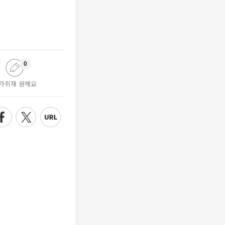
0
가취재 원해요