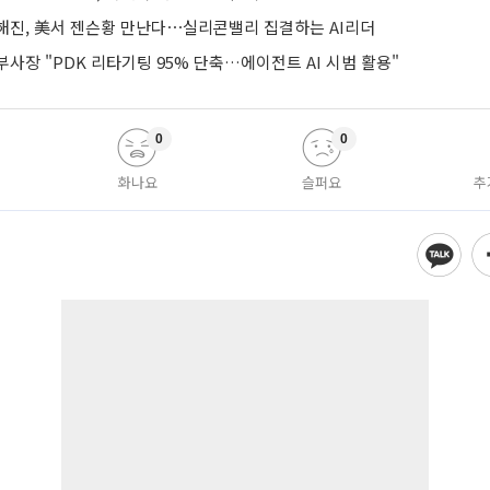
해진, 美서 젠슨황 만난다⋯실리콘밸리 집결하는 AI리더
사장 "PDK 리타기팅 95% 단축…에이전트 AI 시범 활용"
0
0
화나요
슬퍼요
추