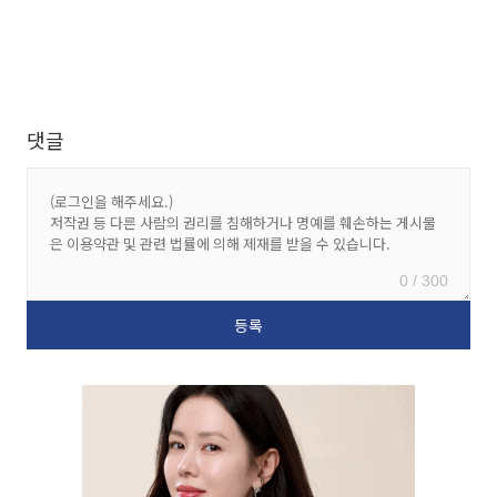
댓글
0 / 300