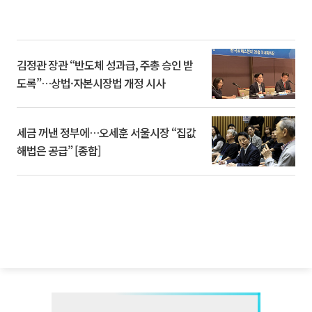
김정관 장관 “반도체 성과급, 주총 승인 받
도록”…상법·자본시장법 개정 시사
세금 꺼낸 정부에…오세훈 서울시장 “집값
해법은 공급” [종합]