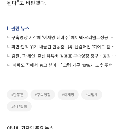
된다”고 비판했다.
관련 뉴스
구속영장 기각에 ‘이재명 테마주’ 에이텍·오리엔트정공 ‘상한가’
파면·탄핵 위기 내몰린 한동훈...與, 난감해진 ‘히어로 활용법’
검찰, ‘가세연’ 출신 유튜버 김용호 구속영장 청구…공갈 혐의
‘아파도 집에서 늙고 싶어…’ 고령 가구 40%가 노후 주택
#한동훈
#구속영장
#이재명
#박범계
#9·19합의
이난희 기자의 주요 뉴스