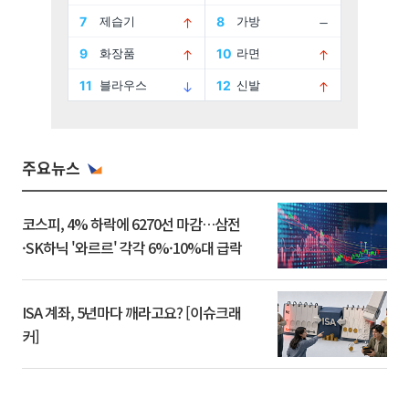
주요뉴스
코스피, 4% 하락에 6270선 마감…삼전
·SK하닉 '와르르' 각각 6%·10%대 급락
ISA 계좌, 5년마다 깨라고요? [이슈크래
커]