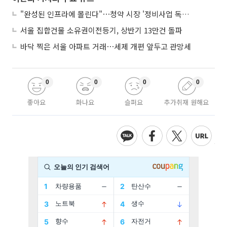
"완성된 인프라에 몰린다"⋯청약 시장 '정비사업 독주' 42배 격차
서울 집합건물 소유권이전등기, 상반기 13만건 돌파
바닥 찍은 서울 아파트 거래⋯세제 개편 앞두고 관망세
0
0
0
0
좋아요
화나요
슬퍼요
추가취재 원해요