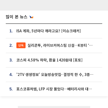
많이 본 뉴스
ISA 계좌, 5년마다 깨라고요? [이슈크래커]
1.
실리콘투, 라이브커머스팀 신설…K뷰티 ‘글로벌 판매망’ 확대[K뷰티 라방戰]
단독
2.
코스피 4.58% 하락, 환율 1420원대 [포토]
3.
'2TV 생생정보' 오늘방송맛집- 결정적 한 수, 3종 메밀면! 메밀 소바 맛집 '의○○○○'
4.
포스코퓨처엠, LFP 시장 뚫었다…배터리사와 대규모 장기 공급 합의
5.