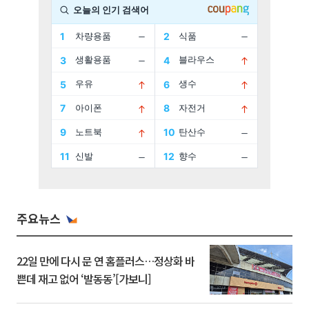
주요뉴스
22일 만에 다시 문 연 홈플러스…정상화 바
쁜데 재고 없어 ‘발동동’[가보니]