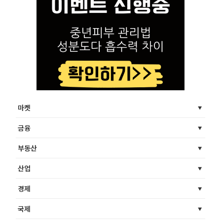
마켓
금융
부동산
산업
경제
국제