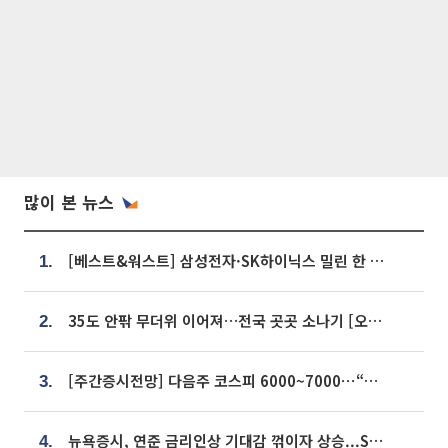
많이 본 뉴스
[베스트&워스트] 삼성전자·SK하이닉스 밀린 한 주…상상인증권은 85% 급등
1.
35도 안팎 무더위 이어져…전국 곳곳 소나기 [오늘 날씨]
2.
[주간증시전망] 다음주 코스피 6000~7000⋯“外人 수급은 정책이 변수”
3.
뉴욕증시, 연준 금리인상 기대감 꺾이자 상승...S&P500 사상 최고치 [종합]
4.