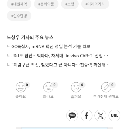
#대원제약
#동화약품
#보령
#미래먹거리
#인수합병
노상우 기자의 주요 뉴스
GC녹십자, mRNA 백신 정밀 분석 기술 확보
J&J도 참전…빅파마, 차세대 ‘in vivo CAR-T’ 선점 경쟁 본격화
“폐렴구균 백신, 맞았다고 끝 아니다…접종력 확인해야”
0
0
0
0
좋아요
화나요
슬퍼요
추가취재 원해요