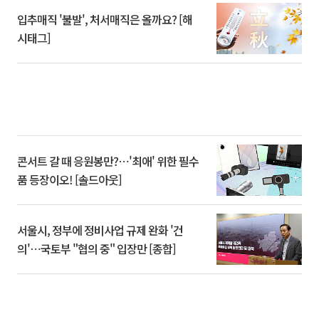
입추매직 '불발', 처서매직은 올까요? [해
시태그]
콘서트 갈 때 응원봉만?⋯'최애' 위한 필수
품 등장이오! [솔드아웃]
서울시, 정부에 정비사업 규제 완화 '건
의'⋯국토부 "협의 중" 입장만 [종합]