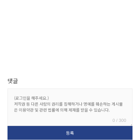
댓글
0 / 300