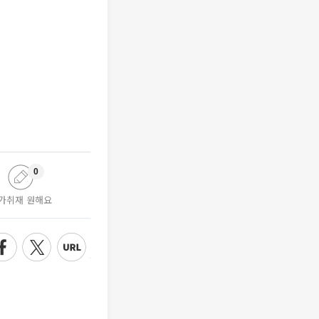
0
가취재 원해요