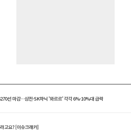
6270선 마감…삼전·SK하닉 '와르르' 각각 6%·10%대 급락
 깨라고요? [이슈크래커]