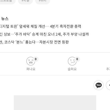
비즈프로필
#학원
#취미
 뉴스
AI·디지털 트윈’ 앞세워 체질 개선… 4분기 흑자전환 총력
긴 상보…‘주가 바닥’ 승계 마친 오너 2세, 주가 부양 나설까
현, 코스닥 ‘본느’ 품는다…자본시장 전면 등판
0
0
화나요
슬퍼요
추