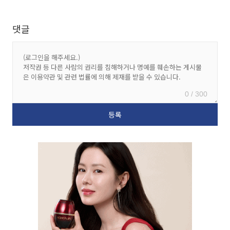
댓글
0 / 300