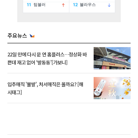
주요뉴스
22일 만에 다시 문 연 홈플러스…정상화 바
쁜데 재고 없어 ‘발동동’[가보니]
입추매직 '불발', 처서매직은 올까요? [해
시태그]