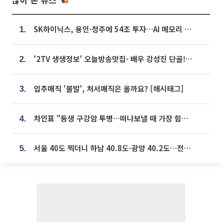
SK하이닉스, 용인·청주에 54조 투자…AI 메모리 생산기지 키운다
1.
'2TV 생생정보' 오늘방송맛집- 배우 강성진 단골! 쌀국수ㆍ푸팟퐁 커리 맛집 '블○○○'
2.
입추매직 '불발', 처서매직은 올까요? [해시태그]
3.
차인표 "동생 구강암 투병…떠나보낼 때 가장 힘들었다”
4.
서울 40도 찍더니 하남 40.8도·광양 40.2도…전국 '펄펄'
5.