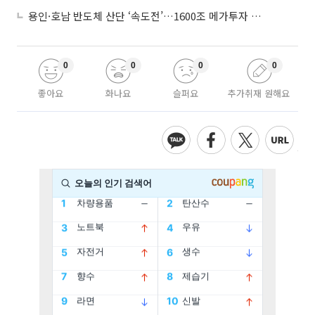
용인·호남 반도체 산단 ‘속도전’…1600조 메가투자 이행 총력
0
0
0
0
좋아요
화나요
슬퍼요
추가취재 원해요