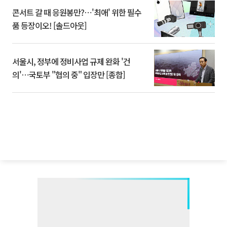
콘서트 갈 때 응원봉만?⋯'최애' 위한 필수
품 등장이오! [솔드아웃]
서울시, 정부에 정비사업 규제 완화 '건
의'⋯국토부 "협의 중" 입장만 [종합]