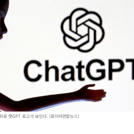
뒤로 챗GPT 로고가 보인다. (로이터연합뉴스)