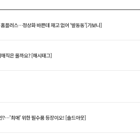
연 홈플러스…정상화 바쁜데 재고 없어 ‘발동동’[가보니]
서매직은 올까요? [해시태그]
?⋯'최애' 위한 필수품 등장이오! [솔드아웃]