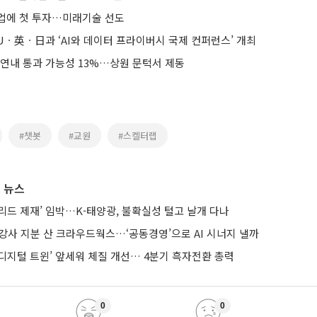
산업에 첫 투자…미래기술 선도
Uㆍ英ㆍ日과 ‘AI와 데이터 프라이버시 국제 컨퍼런스’ 개최
 연내 통과 가능성 13%…상원 문턱서 제동
#챗봇
#교원
#스켈터랩
 뉴스
브리드 제재’ 임박…K-태양광, 불확실성 털고 날개 다나
강사 지분 산 크라우드웍스…‘공동경영’으로 AI 시너지 낼까
AI·디지털 트윈’ 앞세워 체질 개선… 4분기 흑자전환 총력
0
0