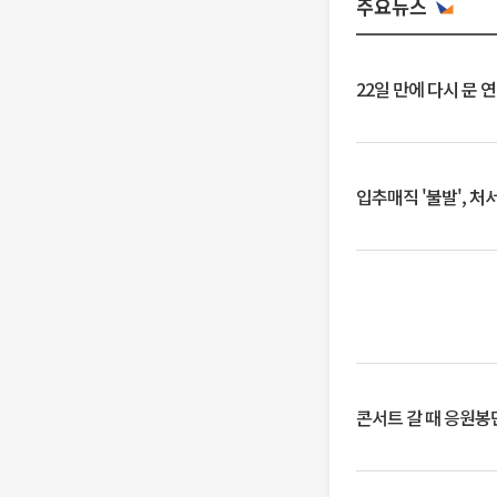
주요뉴스
22일 만에 다시 문 
입추매직 '불발', 처
콘서트 갈 때 응원봉만