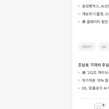
효성벤처스, AI
개보위·디플정, E
美 클래리티 법안
#챗GPT
#AI
조남호 기자의 주요
美 ‘232조 하이
자기자본 70% 철
E8, ‘온톨로지 
0