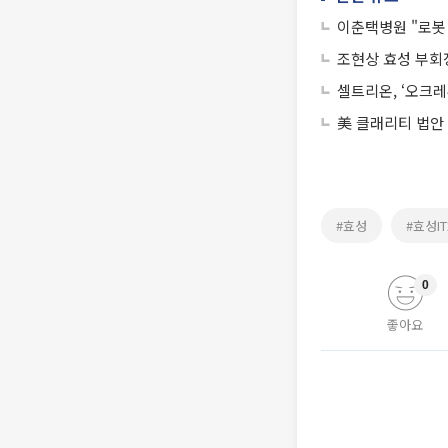
이춘택병원 "로봇
조현상 효성 부회
셀트리온, ‘오크레
美 클래리티 법안
#효성
#효성IT
0
좋아요