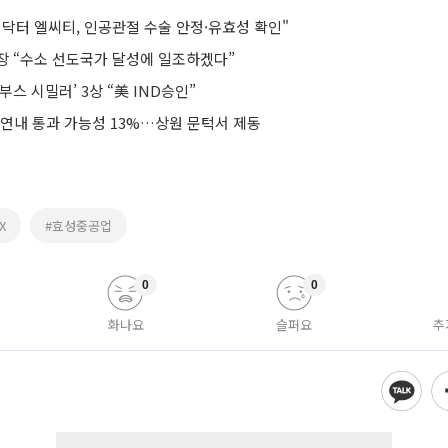
 닥터 엘씨티, 인공관절 수술 안정·유효성 확인"
장 “수소 선도국가 달성에 일조하겠다”
부스 시밀러’ 3상 “美 IND승인”
 연내 통과 가능성 13%…상원 문턱서 제동
X
#효성중공업
0
0
화나요
슬퍼요
추