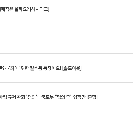
서매직은 올까요? [해시태그]
?⋯'최애' 위한 필수품 등장이오! [솔드아웃]
업 규제 완화 '건의'⋯국토부 "협의 중" 입장만 [종합]