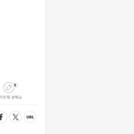
0
가취재 원해요