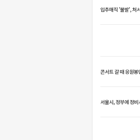
입추매직 '불발', 처
콘서트 갈 때 응원봉만
서울시, 정부에 정비사