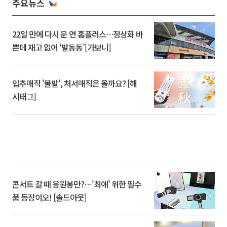
주요뉴스
22일 만에 다시 문 연 홈플러스…정상화 바
쁜데 재고 없어 ‘발동동’[가보니]
입추매직 '불발', 처서매직은 올까요? [해
시태그]
콘서트 갈 때 응원봉만?⋯'최애' 위한 필수
품 등장이오! [솔드아웃]