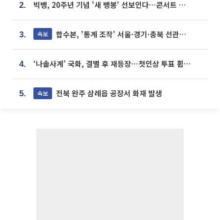
빅뱅, 20주년 기념 '새 뱅봉' 선보인다⋯콘서트 앞두고 팝업 개최
2.
합수본, '통계 조작' 서울·경기·충북 선관위 등 추가 압수수색
속보
3.
‘나솔사계’ 국화, 결별 후 재등장⋯첫인상 투표 휩쓸고 ‘인기녀’ 등극
4.
전북 완주 삼례읍 공장서 화재 발생
속보
5.