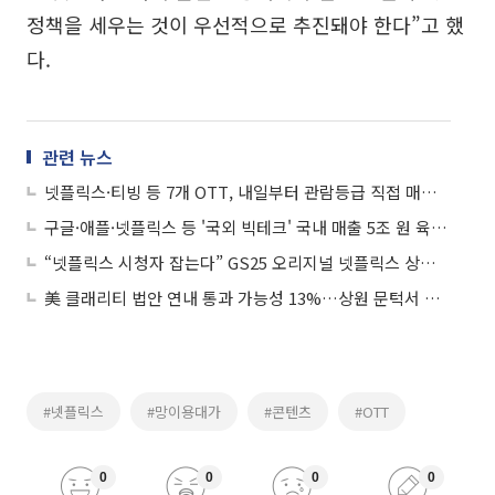
정책을 세우는 것이 우선적으로 추진돼야 한다”고 했
다.
관련 뉴스
넷플릭스·티빙 등 7개 OTT, 내일부터 관람등급 직접 매긴다
구글·애플·넷플릭스 등 '국외 빅테크' 국내 매출 5조 원 육박…1년 새 8500억↑
“넷플릭스 시청자 잡는다” GS25 오리지널 넷플릭스 상품 출시
美 클래리티 법안 연내 통과 가능성 13%…상원 문턱서 제동
#넷플릭스
#망이용대가
#콘텐츠
#OTT
0
0
0
0