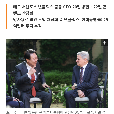
테드 서랜도스 넷플릭스 공동 CEO 20일 방한…22일 콘
텐츠 간담회
망사용료 법안 도입 재점화 속 넷플릭스, 한미동맹·韓 25
억달러 투자 부각
▲미국을 국빈 방문한 윤석열 대통령이 워싱턴DC 백악관 영빈관 접