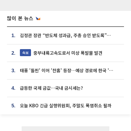
많이 본 뉴스
김정관 장관 “반도체 성과급, 주총 승인 받도록”…상법·자본시장법 개정 시사
1.
중부내륙고속도로서 미상 폭발물 발견
속보
2.
태풍 '돌핀' 이어 '찬홈' 등장…예상 경로에 한국 '한숨'
3.
급등한 국제 금값…국내 금시세는?
4.
오늘 KBO 긴급 실행위원회, 주말도 폭염취소 될까
5.