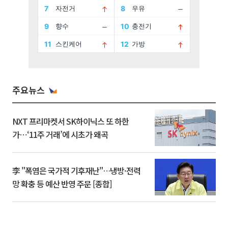
주요뉴스
NXT 프리마켓서 SK하이닉스 또 하한
가⋯‘11주 거래’에 시초가 왜곡
李 "폭염은 국가적 기후재난"…냉방·전력
망 확충 등 예산 반영 주문 [종합]