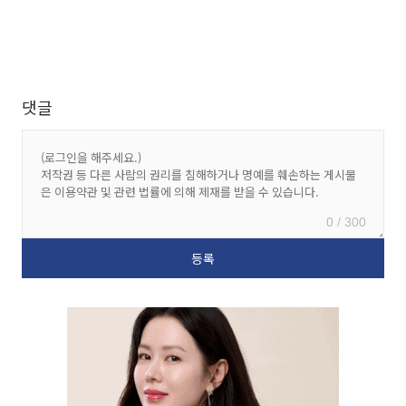
댓글
0 / 300