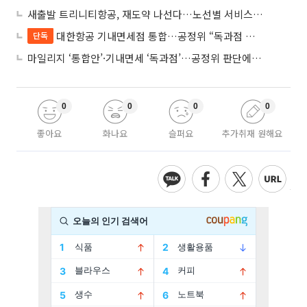
새출발 트리니티항공, 재도약 나선다…노선별 서비스 차별화
대한항공 기내면세점 통합…공정위 “독과점 여부 따진다”
단독
마일리지 ‘통합안’·기내면세 ‘독과점’…공정위 판단에 쏠린 눈
0
0
0
0
좋아요
화나요
슬퍼요
추가취재 원해요