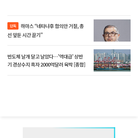
하마스 “네타냐후 합의안 거절, 총
단독
선 앞둔 시간 끌기”
반도체 날개 달고 날았다⋯'역대급' 상반
기 경상수지 흑자 2000억달러 육박 [종합]