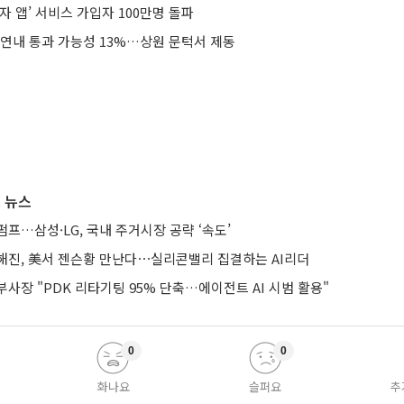
자 앱’ 서비스 가입자 100만명 돌파
 연내 통과 가능성 13%…상원 문턱서 제동
 뉴스
프…삼성·LG, 국내 주거시장 공략 ‘속도’
해진, 美서 젠슨황 만난다⋯실리콘밸리 집결하는 AI리더
사장 "PDK 리타기팅 95% 단축…에이전트 AI 시범 활용"
0
0
화나요
슬퍼요
추