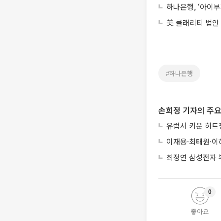
하나은행, ‘아이부
美 클래리티 법안
#하나은행
손희정 기자의 주요
유럽서 키운 히트펌
이재용·최태원·이
최정연 삼성전자 부
0
좋아요