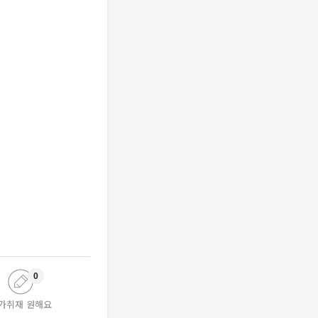
0
가취재 원해요