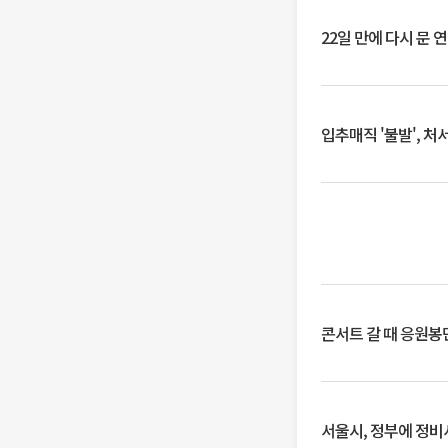
22일 만에 다시 문 
입추매직 '불발', 처
콘서트 갈 때 응원봉만
서울시, 정부에 정비사