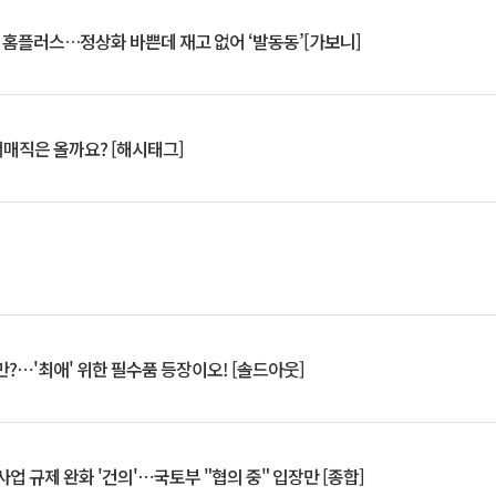
연 홈플러스…정상화 바쁜데 재고 없어 ‘발동동’[가보니]
서매직은 올까요? [해시태그]
?⋯'최애' 위한 필수품 등장이오! [솔드아웃]
업 규제 완화 '건의'⋯국토부 "협의 중" 입장만 [종합]