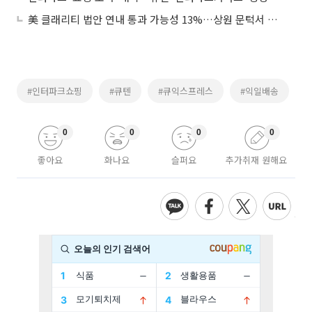
美 클래리티 법안 연내 통과 가능성 13%…상원 문턱서 제동
#인터파크쇼핑
#큐텐
#큐익스프레스
#익일배송
0
0
0
0
좋아요
화나요
슬퍼요
추가취재 원해요