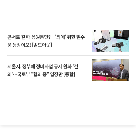
콘서트 갈 때 응원봉만?⋯'최애' 위한 필수
품 등장이오! [솔드아웃]
서울시, 정부에 정비사업 규제 완화 '건
의'⋯국토부 "협의 중" 입장만 [종합]