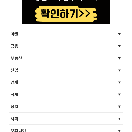
마켓
금융
부동산
산업
경제
국제
정치
사회
오피니언