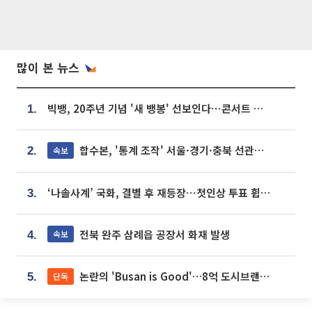
많이 본 뉴스
빅뱅, 20주년 기념 '새 뱅봉' 선보인다⋯콘서트 앞두고 팝업 개최
1.
합수본, '통계 조작' 서울·경기·충북 선관위 등 추가 압수수색
속보
2.
‘나솔사계’ 국화, 결별 후 재등장⋯첫인상 투표 휩쓸고 ‘인기녀’ 등극
3.
전북 완주 삼례읍 공장서 화재 발생
속보
4.
논란의 'Busan is Good'…8억 도시브랜드, 용산 대통령실 CI 업체가 수행
단독
5.