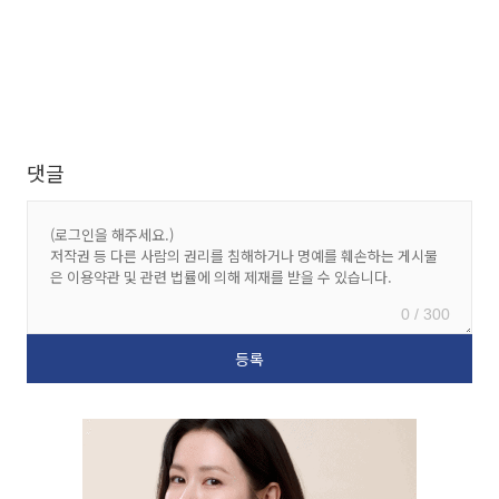
댓글
0 / 300