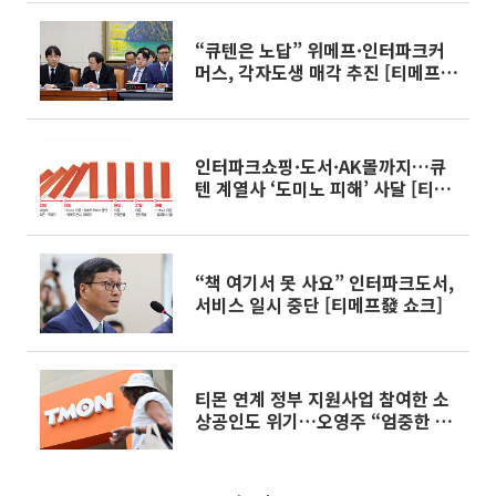
“큐텐은 노답” 위메프·인터파크커
머스, 각자도생 매각 추진 [티메프發
쇼크]
인터파크쇼핑·도서·AK몰까지…큐
텐 계열사 ‘도미노 피해’ 사달 [티메
프發 쇼크]
“책 여기서 못 사요” 인터파크도서,
서비스 일시 중단 [티메프發 쇼크]
티몬 연계 정부 지원사업 참여한 소
상공인도 위기…오영주 “엄중한 사
건”