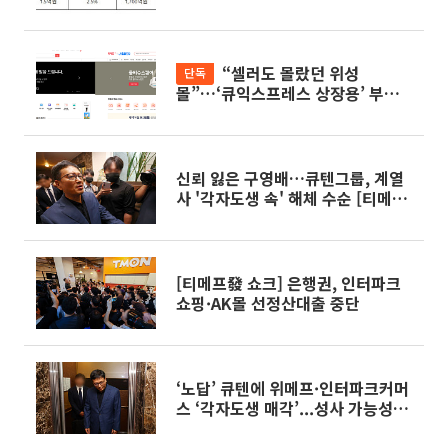
“셀러도 몰랐던 위성
단독
몰”…‘큐익스프레스 상장용’ 부풀리
기 꼼수[티메프發 쇼크]
신뢰 잃은 구영배…큐텐그룹, 계열
사 '각자도생 속' 해체 수순 [티메프
發 쇼크]
[티메프發 쇼크] 은행권, 인터파크
쇼핑·AK몰 선정산대출 중단
‘노답’ 큐텐에 위메프·인터파크커머
스 ‘각자도생 매각’...성사 가능성
은?[티메프發 쇼크]