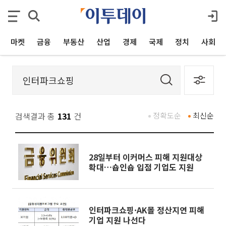
마켓
금융
부동산
산업
경제
국제
정치
사회
검색결과 총
131
건
정확도순
최신순
28일부터 이커머스 피해 지원대상
확대…숍인숍 입점 기업도 지원
인터파크쇼핑·AK몰 정산지연 피해
기업 지원 나선다