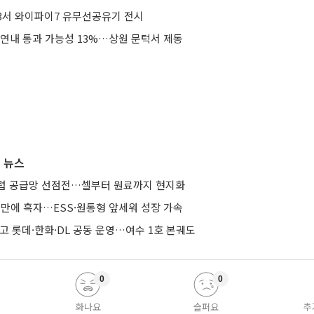
023서 와이파이7 유무선공유기 전시
 연내 통과 가능성 13%…상원 문턱서 제동
 뉴스
유럽 공급망 선점전…셀부터 원료까지 현지화
기 만에 흑자…ESS·원통형 앞세워 성장 가속
줄이고 롯데·한화·DL 공동 운영…여수 1호 본궤도
0
0
화나요
슬퍼요
추