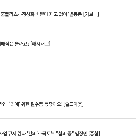
연 홈플러스…정상화 바쁜데 재고 없어 ‘발동동’[가보니]
서매직은 올까요? [해시태그]
?⋯'최애' 위한 필수품 등장이오! [솔드아웃]
업 규제 완화 '건의'⋯국토부 "협의 중" 입장만 [종합]