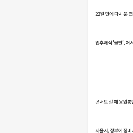
22일 만에 다시 문 
입추매직 '불발', 처
콘서트 갈 때 응원봉만
서울시, 정부에 정비사