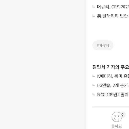
머큐리, CES 2
美 클래리티 법안
#머큐리
김민서 기자의 주요
K배터리, 북미·
LG엔솔, 2개 분
NCC 139만t 
0
좋아요