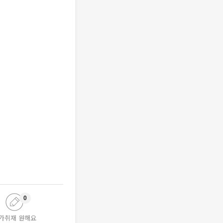
0
가취재 원해요