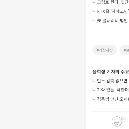
크립토 윈터, 잇단
FTX發 '자체코인
美 클래리티 법안
#가상자산
#
윤희성 기자의 주요
탄소 감축 없으면 
기약 없는 '극한
김용범 만난 오세
0