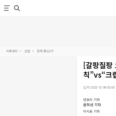
이투데이
산업
전자/통신/IT
[갈팡질팡 
칙”vs“크
입력 2022-12-08 05:00
안유리 기자
윤희성 기자
이시온 기자