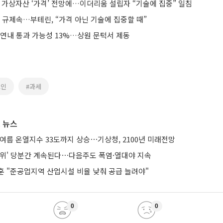
 가상자산 ‘가격’ 전망에…이더리움 설립자 “기술에 집중” 일침
' 규제속…부테린, “가격 아닌 기술에 집중할 때”
 연내 통과 가능성 13%…상원 문턱서 제동
코인
#과세
 뉴스
여름 온열지수 33도까지 상승⋯기상청, 2100년 미래전망
더위' 당분간 계속된다⋯다음주도 폭염·열대야 지속
훈 "준공업지역 산업시설 비율 낮춰 공급 늘려야"
0
0