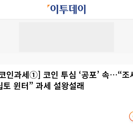
코인과세①] 코인 투심 ‘공포’ 속…“조
립토 윈터” 과세 설왕설래