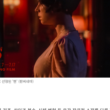
선정된 '멘' (판씨네마)