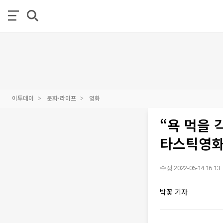
이투데이
문화·라이프
영화
“욕 먹을 
타스틱영
수정 2022-06-14 16:13
박꽃 기자