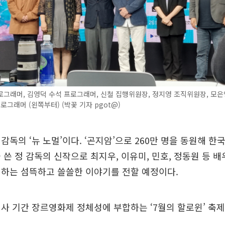
그래머, 김영덕 수석 프로그래머, 신철 집행위원장, 정지영 조직위원장, 모
프로그래머 (왼쪽부터) (박꽃 기자 pgot@)
감독의 ‘뉴 노멀’이다. ‘곤지암’으로 260만 명을 동원해 한
 쓴 정 감독의 신작으로 최지우, 이유미, 민호, 정동원 등 
험하는 섬뜩하고 쓸쓸한 이야기를 전할 예정이다.
사 기간 장르영화제 정체성에 부합하는 ‘7월의 할로윈’ 축제