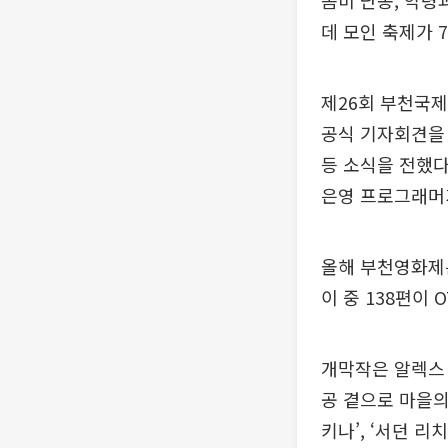
좀비 난동, 악령
데 모인 축제가 
제26회 부천국제
공식 기자회견을 
등 소식을 전했다
은영 프로그래머
올해 부천영화제는
이 중 138편이
개막작은 알렉스 
공 곁으로 마을의
키나’, ‘서던 