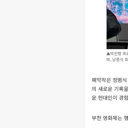
▲박진형 프로
머, 남종석 
폐막작은 정범식 
의 새로운 기록을
운 현대인이 경
부천 영화제는 행