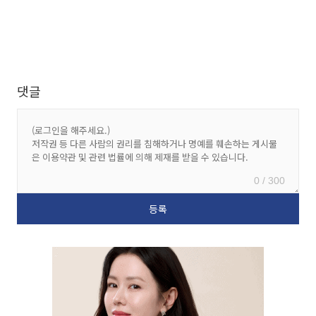
댓글
0 / 300