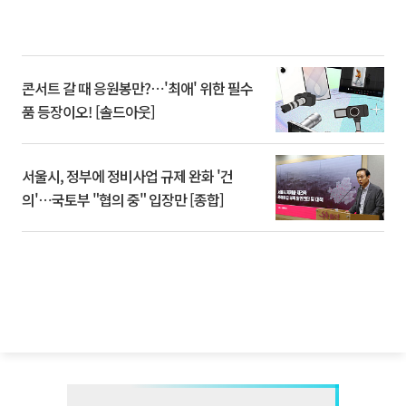
콘서트 갈 때 응원봉만?⋯'최애' 위한 필수
품 등장이오! [솔드아웃]
서울시, 정부에 정비사업 규제 완화 '건
의'⋯국토부 "협의 중" 입장만 [종합]