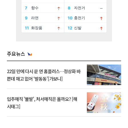
주요뉴스
22일 만에 다시 문 연 홈플러스…정상화 바
쁜데 재고 없어 ‘발동동’[가보니]
입추매직 '불발', 처서매직은 올까요? [해
시태그]