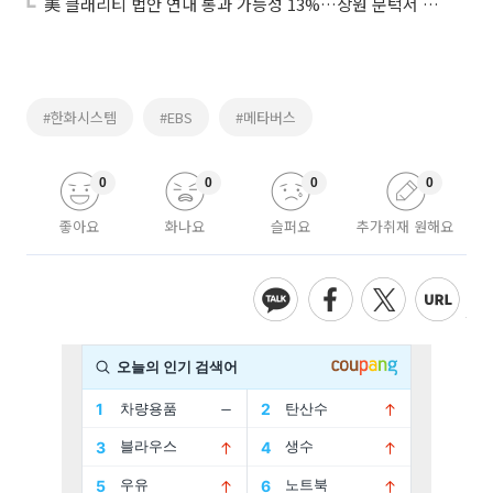
美 클래리티 법안 연내 통과 가능성 13%…상원 문턱서 제동
#한화시스템
#EBS
#메타버스
0
0
0
0
좋아요
화나요
슬퍼요
추가취재 원해요