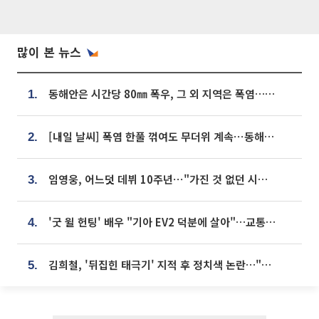
많이 본 뉴스
동해안은 시간당 80㎜ 폭우, 그 외 지역은 폭염…‘극과 극 날씨’
1.
[내일 날씨] 폭염 한풀 꺾여도 무더위 계속⋯동해안 이틀 연속 비
2.
임영웅, 어느덧 데뷔 10주년⋯"가진 것 없던 시절, 내 앞엔 20명의 팬뿐"
3.
'굿 윌 헌팅' 배우 "기아 EV2 덕분에 살아"…교통사고 후 안전성 극찬
4.
김희철, '뒤집힌 태극기' 지적 후 정치색 논란…"좌우 떠나 우리나라 국기"
5.