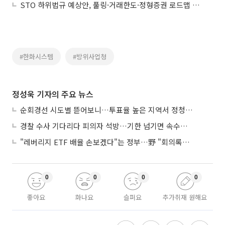
STO 하위법규 예상안, 풀링·거래한도·정형증권 로드맵 제시
#한화시스템
#방위사업청
정성욱 기자의 주요 뉴스
순회경선 시도별 뜯어보니…투표율 높은 지역서 정청래 강세
경찰 수사 기다리다 피의자 석방…기한 넘기면 속수무책
"레버리지 ETF 배율 손보겠다"는 정부…野 "회의록부터 내놔야"
0
0
0
0
좋아요
화나요
슬퍼요
추가취재 원해요