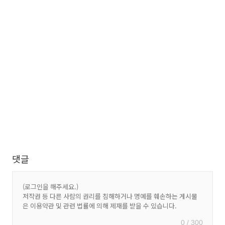
댓글
0 / 300