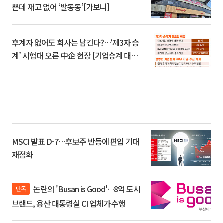
쁜데 재고 없어 ‘발동동’[가보니]
후계자 없어도 회사는 남긴다?…‘제3자 승
계’ 시험대 오른 中企 현장 [기업승계 대전
환]
MSCI 발표 D-7…후보주 반등에 편입 기대
재점화
논란의 'Busan is Good'…8억 도시
단독
브랜드, 용산 대통령실 CI 업체가 수행