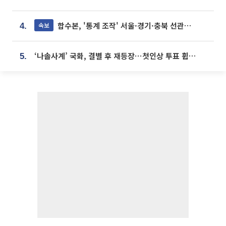
합수본, '통계 조작' 서울·경기·충북 선관위 등 추가 압수수색
속보
4.
‘나솔사계’ 국화, 결별 후 재등장⋯첫인상 투표 휩쓸고 ‘인기녀’ 등극
5.