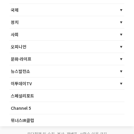
국제
정치
사회
오피니언
문화·라이프
뉴스발전소
이투데이TV
스페셜리포트
Channel 5
위너스IR클럽
무단전재 및 수집, 복사, 재배포, AI학습 이용 금지