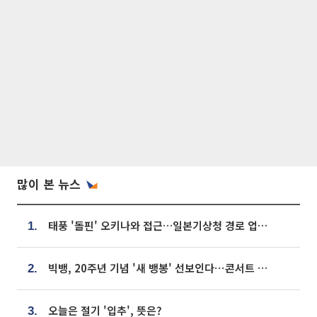
많이 본 뉴스
태풍 '돌핀' 오키나와 접근…일본기상청 경로 업데이트
1.
빅뱅, 20주년 기념 '새 뱅봉' 선보인다⋯콘서트 앞두고 팝업 개최
2.
오늘은 절기 '입추', 뜻은?
3.