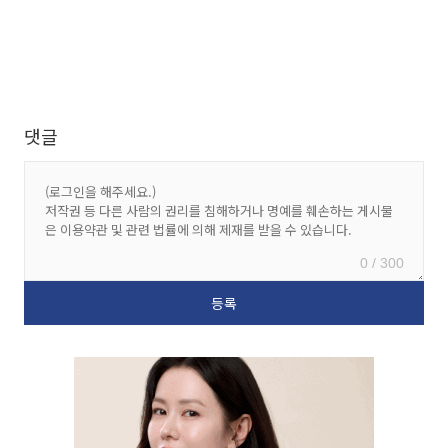
댓글
0 / 300