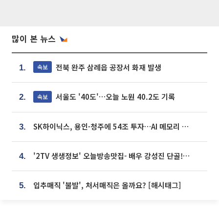
많이 본 뉴스
전북 완주 삼례읍 공장서 화재 발생
속보
1.
서울도 '40도'…오늘 노원 40.2도 기록
속보
2.
SK하이닉스, 용인·청주에 54조 투자…AI 메모리 생산기지 키운다
3.
'2TV 생생정보' 오늘방송맛집- 배우 강성진 단골! 쌀국수ㆍ푸팟퐁 커리 맛집 '블○○○'
4.
입추매직 '불발', 처서매직은 올까요? [해시태그]
5.