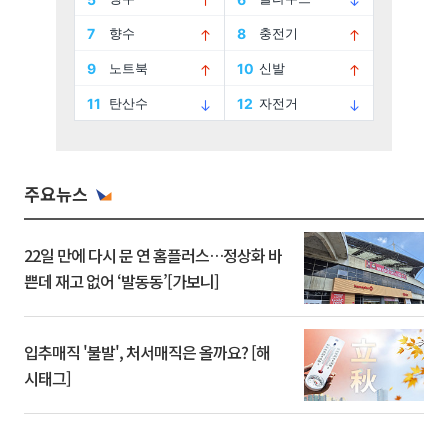
주요뉴스
22일 만에 다시 문 연 홈플러스…정상화 바
쁜데 재고 없어 ‘발동동’[가보니]
입추매직 '불발', 처서매직은 올까요? [해
시태그]