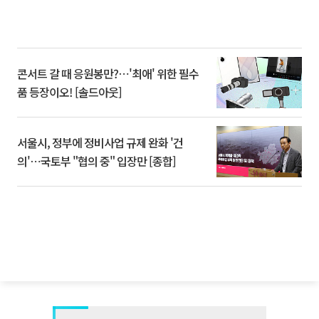
콘서트 갈 때 응원봉만?⋯'최애' 위한 필수
품 등장이오! [솔드아웃]
서울시, 정부에 정비사업 규제 완화 '건
의'⋯국토부 "협의 중" 입장만 [종합]