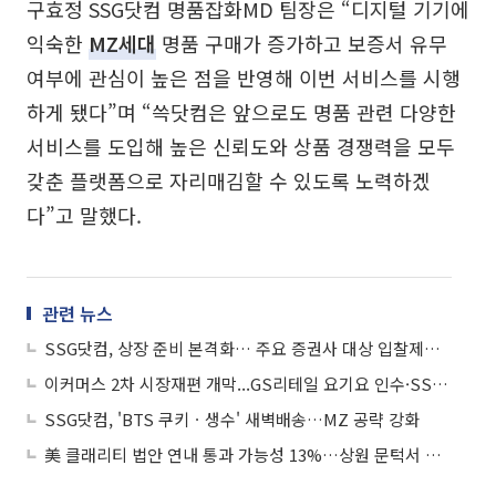
구효정 SSG닷컴 명품잡화MD 팀장은 “디지털 기기에
익숙한
MZ세대
명품 구매가 증가하고 보증서 유무
여부에 관심이 높은 점을 반영해 이번 서비스를 시행
하게 됐다”며 “쓱닷컴은 앞으로도 명품 관련 다양한
서비스를 도입해 높은 신뢰도와 상품 경쟁력을 모두
갖춘 플랫폼으로 자리매김할 수 있도록 노력하겠
다”고 말했다.
관련 뉴스
SSG닷컴, 상장 준비 본격화… 주요 증권사 대상 입찰제안요청서 발송
이커머스 2차 시장재편 개막...GS리테일 요기요 인수·SSG닷컴 상장 추진
SSG닷컴, 'BTS 쿠키ㆍ생수' 새벽배송…MZ 공략 강화
美 클래리티 법안 연내 통과 가능성 13%…상원 문턱서 제동