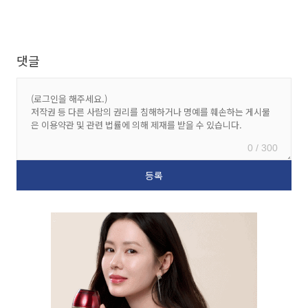
댓글
0 / 300