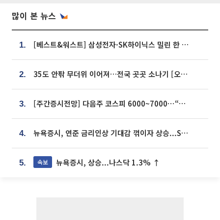
많이 본 뉴스
[베스트&워스트] 삼성전자·SK하이닉스 밀린 한 주…상상인증권은 85% 급등
1.
35도 안팎 무더위 이어져…전국 곳곳 소나기 [오늘 날씨]
2.
[주간증시전망] 다음주 코스피 6000~7000⋯“外人 수급은 정책이 변수”
3.
뉴욕증시, 연준 금리인상 기대감 꺾이자 상승...S&P500 사상 최고치 [종합]
4.
뉴욕증시, 상승...나스닥 1.3% ↑
속보
5.