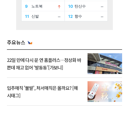
주요뉴스
22일 만에 다시 문 연 홈플러스…정상화 바
쁜데 재고 없어 ‘발동동’[가보니]
입추매직 '불발', 처서매직은 올까요? [해
시태그]