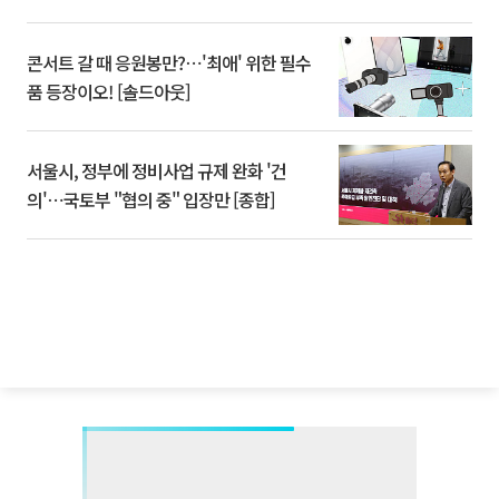
콘서트 갈 때 응원봉만?⋯'최애' 위한 필수
품 등장이오! [솔드아웃]
서울시, 정부에 정비사업 규제 완화 '건
의'⋯국토부 "협의 중" 입장만 [종합]