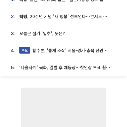
빅뱅, 20주년 기념 '새 뱅봉' 선보인다⋯콘서트 앞두고 팝업 개최
2.
오늘은 절기 '입추', 뜻은?
3.
합수본, '통계 조작' 서울·경기·충북 선관위 등 추가 압수수색
속보
4.
‘나솔사계’ 국화, 결별 후 재등장⋯첫인상 투표 휩쓸고 ‘인기녀’ 등극
5.