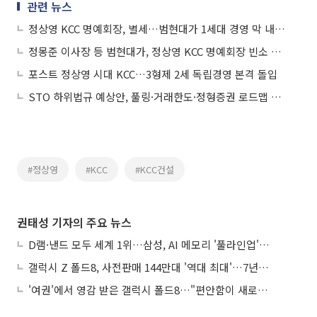
관련 뉴스
정상영 KCC 명예회장, 별세…범현대가 1세대 경영 막 내렸다
정몽준 이사장 등 범현대가, 정상영 KCC 명예회장 빈소 찾아
포스트 정상영 시대 KCC…3형제 2세 독립경영 본격 돌입
STO 하위법규 예상안, 풀링·거래한도·정형증권 로드맵 제시
#정상영
#KCC
#KCC건설
권태성 기자의 주요 뉴스
D램·낸드 모두 세계 1위…삼성, AI 메모리 '풀라인업'으로 승부
갤럭시 Z 폴드8, 사전판매 144만대 '역대 최대'…7년만에 갤노트10 기록 넘어
'여권'에서 영감 받은 갤럭시 폴드8…"편안함이 새로운 디자인 경쟁력"