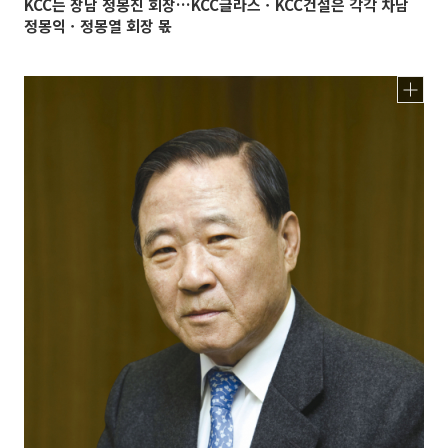
KCC는 장남 정몽진 회장…KCC글라스ㆍKCC건설은 각각 차남
정몽익ㆍ정몽열 회장 몫