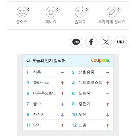
0
0
0
0
좋아요
화나요
슬퍼요
추가취재 원해요