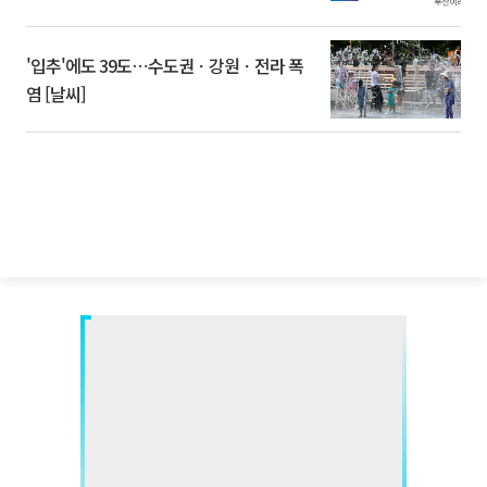
'입추'에도 39도⋯수도권ㆍ강원ㆍ전라 폭
염 [날씨]