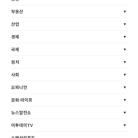
부동산
산업
경제
국제
정치
사회
오피니언
문화·라이프
뉴스발전소
이투데이TV
스페셜리포트