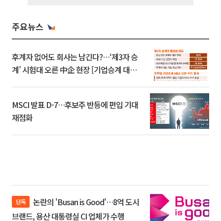
주요뉴스
후계자 없어도 회사는 남긴다?…‘제3자 승
계’ 시험대 오른 中企 현장 [기업승계 대전
환]
MSCI 발표 D-7…후보주 반등에 편입 기대
재점화
논란의 'Busan is Good'…8억 도시
단독
브랜드, 용산 대통령실 CI 업체가 수행