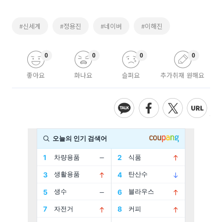
#신세계
#정용진
#네이버
#이해진
0
0
0
0
좋아요
화나요
슬퍼요
추가취재 원해요