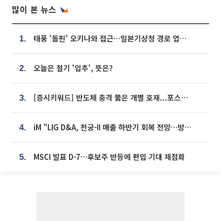
많이 본 뉴스
태풍 '돌핀' 오키나와 접근…일본기상청 경로 업데이트
1.
오늘은 절기 '입추', 뜻은?
2.
[증시키워드] 반도체 충격 뚫은 개별 호재...포스코퓨처엠·에코프로·한화솔루션 '눈길'
3.
iM "LIG D&A, 천궁-II 매출 하반기 회복 전망…방산 톱픽 유지"
4.
MSCI 발표 D-7…후보주 반등에 편입 기대 재점화
5.