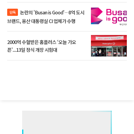
논란의 'Busan is Good'…8억 도시
단독
브랜드, 용산 대통령실 CI 업체가 수행
2000억 수혈받은 홈플러스 ‘오늘 가오
픈’...13일 정식 개장 시험대