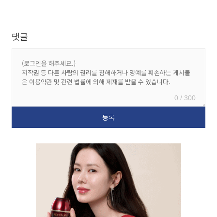
댓글
0 / 300