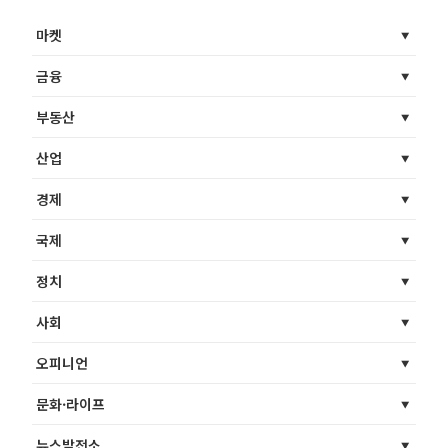
마켓
금융
부동산
산업
경제
국제
정치
사회
오피니언
문화·라이프
뉴스발전소