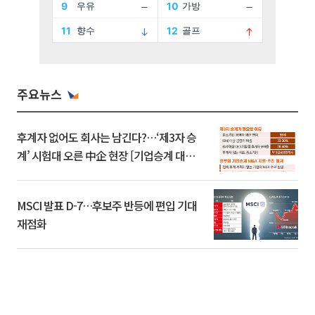
주요뉴스
후계자 없어도 회사는 남긴다?…‘제3자 승
계’ 시험대 오른 中企 현장 [기업승계 대전
환]
MSCI 발표 D-7…후보주 반등에 편입 기대
재점화