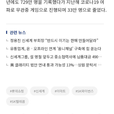
년에도 729만 명을 기록했다가 지난해 코로나19 여
파로 무관중 게임으로 진행되며 33만 명으로 줄었다.
관련 뉴스
정용진 신세계 부회장 “반드시 이기는 한해 만들어달라”
유통업계, 온ㆍ오프라인 연계 '옴니채널' 구축에 힘 쏟는다
신세계그룹, 설 명절 앞두고 중소협력사에 납품대금 4900억 조기 지급
美 클래리티 법안 연내 통과 가능성 13%…상원 문턱서 제동
#롯데쇼핑
#신세계
#이마트
#SK와이번스
#SK텔레콤