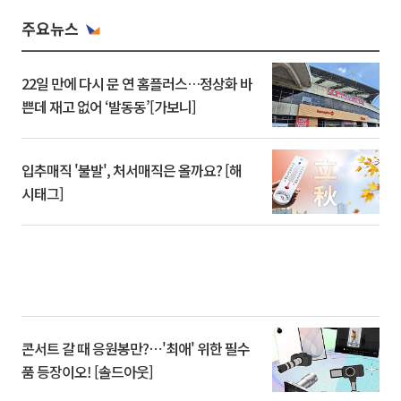
주요뉴스
22일 만에 다시 문 연 홈플러스…정상화 바
쁜데 재고 없어 ‘발동동’[가보니]
입추매직 '불발', 처서매직은 올까요? [해
시태그]
콘서트 갈 때 응원봉만?⋯'최애' 위한 필수
품 등장이오! [솔드아웃]