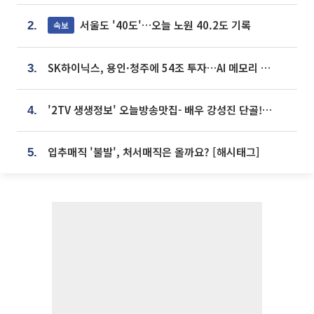
서울도 '40도'…오늘 노원 40.2도 기록
속보
2.
SK하이닉스, 용인·청주에 54조 투자…AI 메모리 생산기지 키운다
3.
'2TV 생생정보' 오늘방송맛집- 배우 강성진 단골! 쌀국수ㆍ푸팟퐁 커리 맛집 '블○○○'
4.
입추매직 '불발', 처서매직은 올까요? [해시태그]
5.