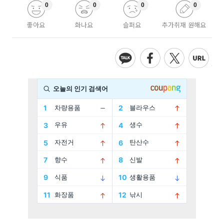
0
0
0
0
좋아요
화나요
슬퍼요
추가취재 원해요