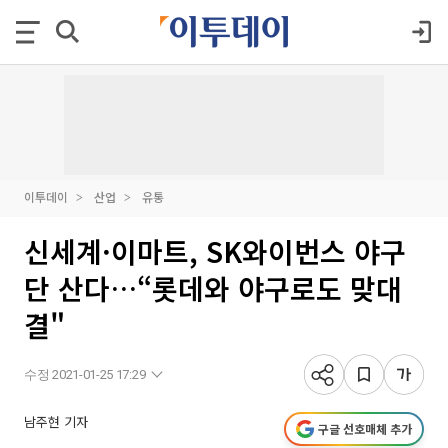
이투데이
산업
유통
신세계·이마트, SK와이번스 야구
단 산다…“롯데와 야구로도 맞대
결"
수정 2021-01-25 17:29
남주현 기자
구글 선호매체 추가