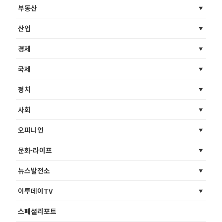
부동산
산업
경제
국제
정치
사회
오피니언
문화·라이프
뉴스발전소
이투데이TV
스페셜리포트