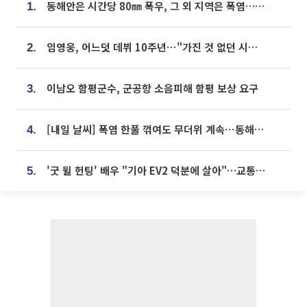
동해안은 시간당 80㎜ 폭우, 그 외 지역은 폭염…‘극과 극 날씨’
1.
임영웅, 어느덧 데뷔 10주년⋯"가진 것 없던 시절, 내 앞엔 20명의 팬뿐"
2.
이남오 함평군수, 군공항 소음피해 함평 보상 요구
3.
[내일 날씨] 폭염 한풀 꺾여도 무더위 계속⋯동해안 이틀 연속 비
4.
'굿 윌 헌팅' 배우 "기아 EV2 덕분에 살아"…교통사고 후 안전성 극찬
5.