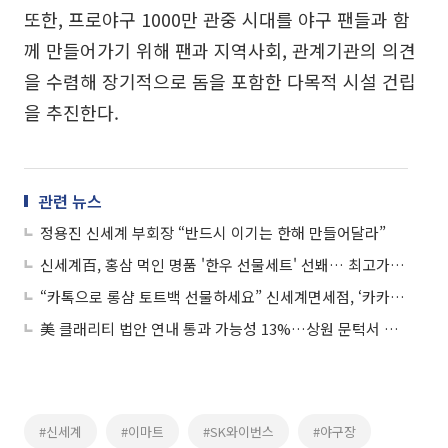
또한, 프로야구 1000만 관중 시대를 야구 팬들과 함
께 만들어가기 위해 팬과 지역사회, 관계기관의 의견
을 수렴해 장기적으로 돔을 포함한 다목적 시설 건립
을 추진한다.
관련 뉴스
정용진 신세계 부회장 “반드시 이기는 한해 만들어달라”
신세계百, 홍삼 먹인 명품 '한우 선물세트' 선봬… 최고가 250만원
“카톡으로 롱샴 토트백 선물하세요” 신세계면세점, ‘카카오톡 선물하기’ 오픈
美 클래리티 법안 연내 통과 가능성 13%…상원 문턱서 제동
#신세계
#이마트
#SK와이번스
#야구장