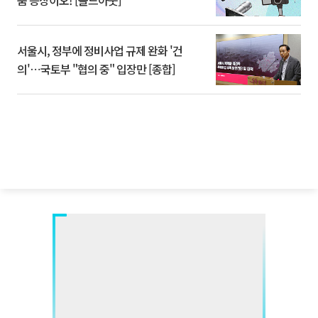
품 등장이오! [솔드아웃]
서울시, 정부에 정비사업 규제 완화 '건
의'⋯국토부 "협의 중" 입장만 [종합]