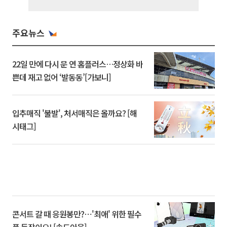
주요뉴스
22일 만에 다시 문 연 홈플러스…정상화 바
쁜데 재고 없어 ‘발동동’[가보니]
입추매직 '불발', 처서매직은 올까요? [해
시태그]
콘서트 갈 때 응원봉만?⋯'최애' 위한 필수