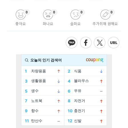
0
0
0
0
좋아요
화나요
슬퍼요
추가취재 원해요