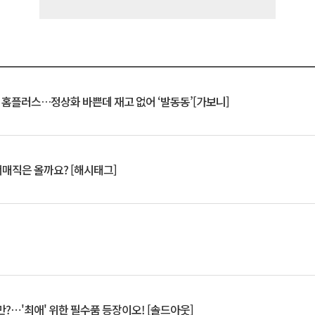
연 홈플러스…정상화 바쁜데 재고 없어 ‘발동동’[가보니]
서매직은 올까요? [해시태그]
?⋯'최애' 위한 필수품 등장이오! [솔드아웃]