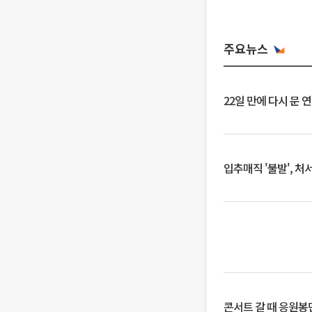
주요뉴스
22일 만에 다시 문 
입추매직 '불발', 처
콘서트 갈 때 응원봉만