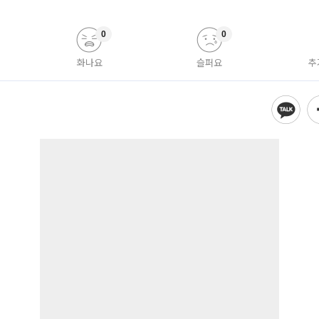
0
0
화나요
슬퍼요
추