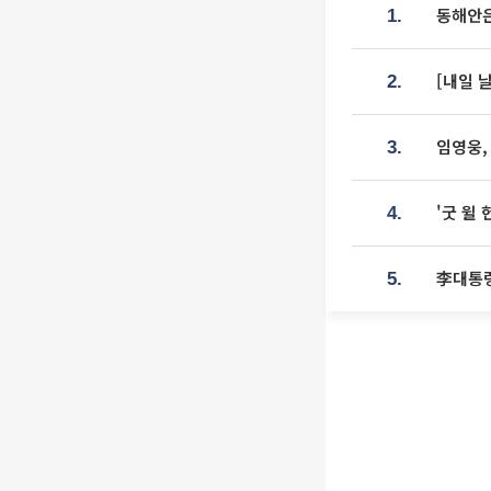
동해안은
1.
[내일 
2.
임영웅,
3.
'굿 윌
4.
李대통령
5.