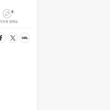
0
가취재 원해요