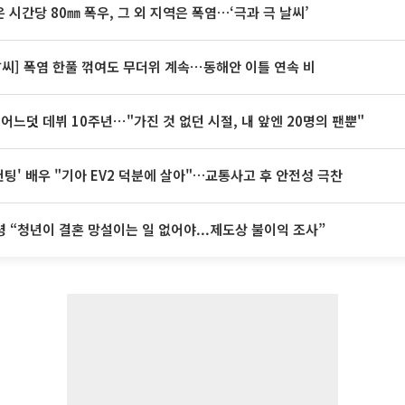
 시간당 80㎜ 폭우, 그 외 지역은 폭염…‘극과 극 날씨’
날씨] 폭염 한풀 꺾여도 무더위 계속⋯동해안 이틀 연속 비
 어느덧 데뷔 10주년⋯"가진 것 없던 시절, 내 앞엔 20명의 팬뿐"
 헌팅' 배우 "기아 EV2 덕분에 살아"…교통사고 후 안전성 극찬
 “청년이 결혼 망설이는 일 없어야...제도상 불이익 조사”