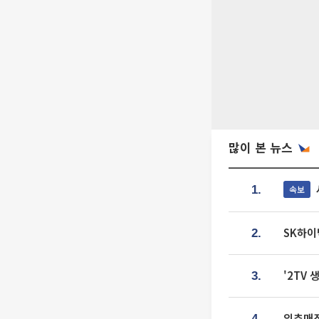
많이 본 뉴스
속보
1.
SK하이
2.
'2TV
3.
입추매직
4.