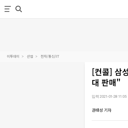
이투데이
산업
전자/통신/IT
[컨콜] 삼
대 판매"
입력 2021-01-28 11:05
권태성 기자