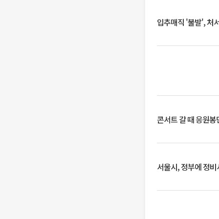
입추매직 '불발', 처
콘서트 갈 때 응원봉만
서울시, 정부에 정비사