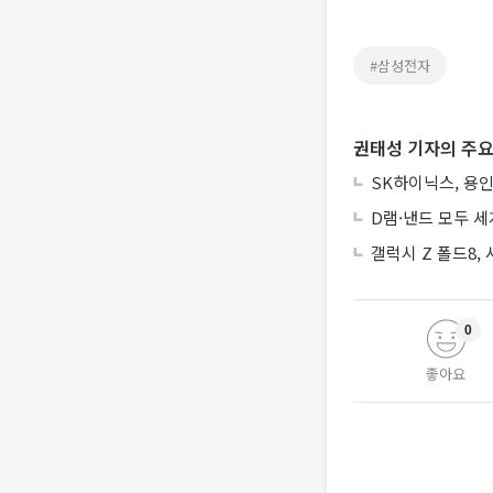
#삼성전자
권태성 기자의 주요
SK하이닉스, 용인
D램·낸드 모두 세
갤럭시 Z 폴드8,
0
좋아요