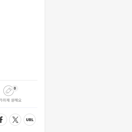
0
가취재 원해요