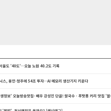
서울도 '40도'…오늘 노원 40.2도 기록
닉스, 용인·청주에 54조 투자…AI 메모리 생산기지 키운다
 생생정보' 오늘방송맛집- 배우 강성진 단골! 쌀국수ㆍ푸팟퐁 커리 맛집 '
 '불발', 처서매직은 올까요? [해시태그]