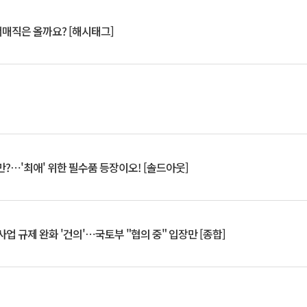
서매직은 올까요? [해시태그]
?⋯'최애' 위한 필수품 등장이오! [솔드아웃]
업 규제 완화 '건의'⋯국토부 "협의 중" 입장만 [종합]