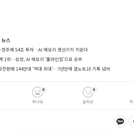
 뉴스
·청주에 54조 투자…AI 메모리 생산기지 키운다
계 1위…삼성, AI 메모리 '풀라인업'으로 승부
 사전판매 144만대 '역대 최대'…7년만에 갤노트10 기록 넘어
0
0
화나요
슬퍼요
추