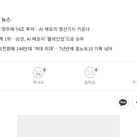
 뉴스
·청주에 54조 투자…AI 메모리 생산기지 키운다
계 1위…삼성, AI 메모리 '풀라인업'으로 승부
 사전판매 144만대 '역대 최대'…7년만에 갤노트10 기록 넘어
0
0
화나요
슬퍼요
추