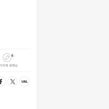
0
가취재 원해요