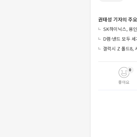
권태성 기자의 주요
SK하이닉스, 용인
D램·낸드 모두 세
갤럭시 Z 폴드8,
0
좋아요