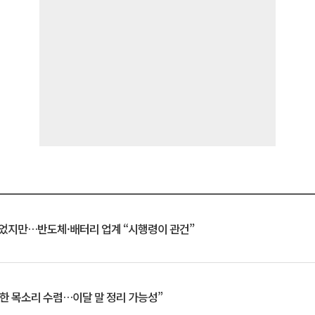
일 벗었지만…반도체·배터리 업계 “시행령이 관건”
한 목소리 수렴…이달 말 정리 가능성”