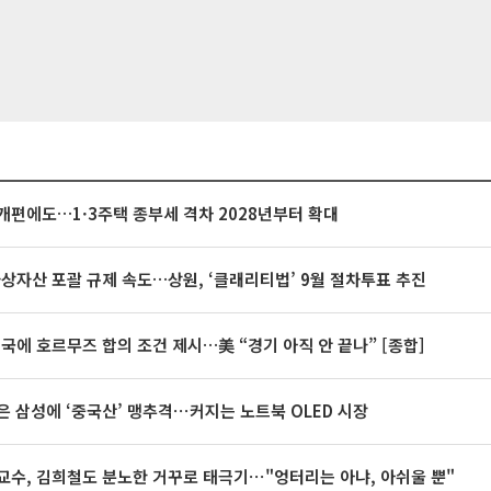
개편에도…1·3주택 종부세 격차 2028년부터 확대
가상자산 포괄 규제 속도…상원, ‘클래리티법’ 9월 절차투표 추진
미국에 호르무즈 합의 조건 제시…美 “경기 아직 안 끝나” [종합]
은 삼성에 ‘중국산’ 맹추격⋯커지는 노트북 OLED 시장
교수, 김희철도 분노한 거꾸로 태극기⋯"엉터리는 아냐, 아쉬울 뿐"