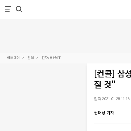
이투데이
산업
전자/통신/IT
[컨콜] 삼
질 것"
입력 2021-01-28 11:16
권태성 기자