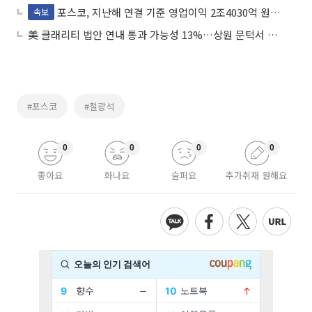
포스코, 지난해 연결 기준 영업이익 2조4030억 원…전년 대비 37.9%↓
속보
美 클래리티 법안 연내 통과 가능성 13%…상원 문턱서 제동
#포스코
#철광석
0
0
0
0
좋아요
화나요
슬퍼요
추가취재 원해요