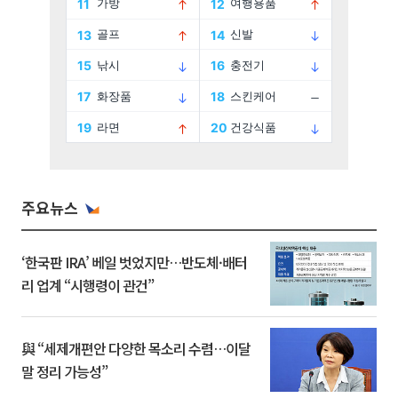
주요뉴스
‘한국판 IRA’ 베일 벗었지만…반도체·배터
리 업계 “시행령이 관건”
與 “세제개편안 다양한 목소리 수렴…이달
말 정리 가능성”