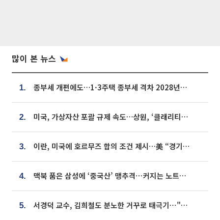
많이 본 뉴스
종부세 개편에도…1·3주택 종부세 격차 2028년부터 확대
1.
미국, 가상자산 포괄 규제 속도…상원, ‘클래리티법’ 9월 절차투표 추진
2.
이란, 미국에 호르무즈 합의 조건 제시…美 “경기 아직 안 끝나” [종합]
3.
맥북 품은 삼성에 ‘중국산’ 맹추격⋯커지는 노트북 OLED 시장
4.
서경덕 교수, 김희철도 분노한 거꾸로 태극기⋯"엉터리는 아냐, 아쉬울 뿐"
5.