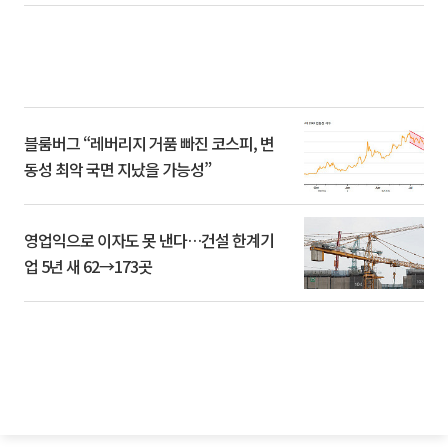
블룸버그 “레버리지 거품 빠진 코스피, 변
동성 최악 국면 지났을 가능성”
영업익으로 이자도 못 낸다…건설 한계기
업 5년 새 62→173곳