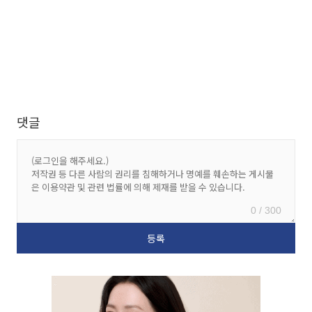
댓글
0 / 300