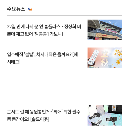
주요뉴스
22일 만에 다시 문 연 홈플러스…정상화 바
쁜데 재고 없어 ‘발동동’[가보니]
입추매직 '불발', 처서매직은 올까요? [해
시태그]
콘서트 갈 때 응원봉만?⋯'최애' 위한 필수
품 등장이오! [솔드아웃]