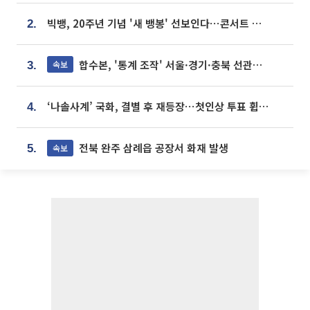
빅뱅, 20주년 기념 '새 뱅봉' 선보인다⋯콘서트 앞두고 팝업 개최
2.
합수본, '통계 조작' 서울·경기·충북 선관위 등 추가 압수수색
속보
3.
‘나솔사계’ 국화, 결별 후 재등장⋯첫인상 투표 휩쓸고 ‘인기녀’ 등극
4.
전북 완주 삼례읍 공장서 화재 발생
속보
5.