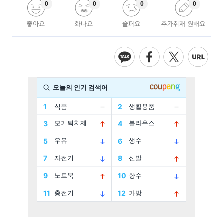
0
0
0
0
좋아요
화나요
슬퍼요
추가취재 원해요