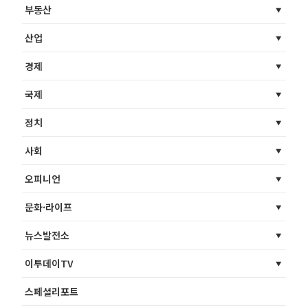
부동산
산업
경제
국제
정치
사회
오피니언
문화·라이프
뉴스발전소
이투데이TV
스페셜리포트