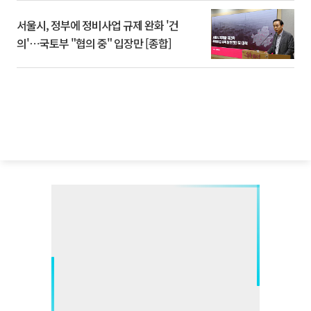
서울시, 정부에 정비사업 규제 완화 '건
의'⋯국토부 "협의 중" 입장만 [종합]