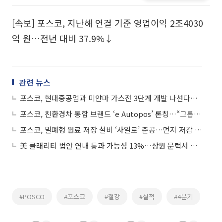
[속보] 포스코, 지난해 연결 기준 영업이익 2조4030
억 원…전년 대비 37.9%↓
관련 뉴스
포스코, 현대중공업과 미얀마 가스전 3단계 개발 나선다…LNG 사업 강화
포스코, 친환경차 통합 브랜드 ‘e Autopos’ 론칭…“그룹 역량 집중”
포스코, 밀폐형 원료 저장 설비 ‘사일로’ 준공…먼지 저감 힘쓴다
美 클래리티 법안 연내 통과 가능성 13%…상원 문턱서 제동
#POSCO
#포스코
#철강
#실적
#4분기