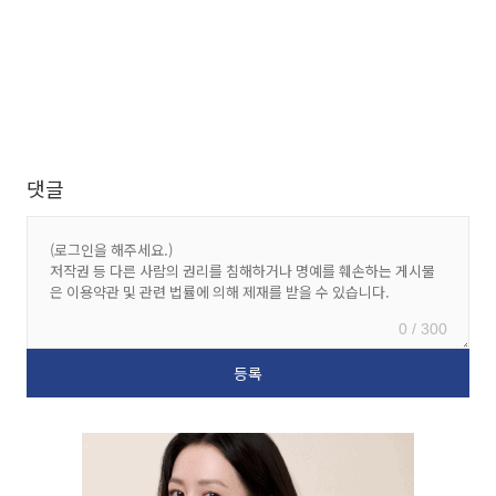
댓글
0 / 300