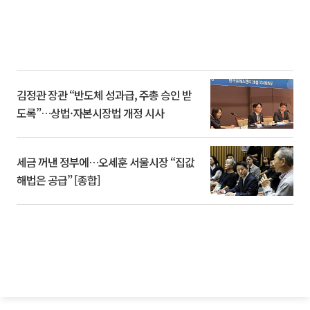
김정관 장관 “반도체 성과급, 주총 승인 받
도록”…상법·자본시장법 개정 시사
세금 꺼낸 정부에…오세훈 서울시장 “집값
해법은 공급” [종합]