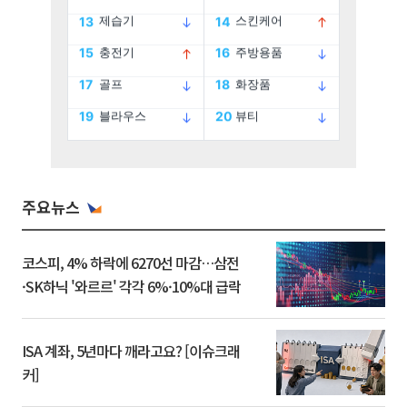
주요뉴스
코스피, 4% 하락에 6270선 마감…삼전
·SK하닉 '와르르' 각각 6%·10%대 급락
ISA 계좌, 5년마다 깨라고요? [이슈크래
커]