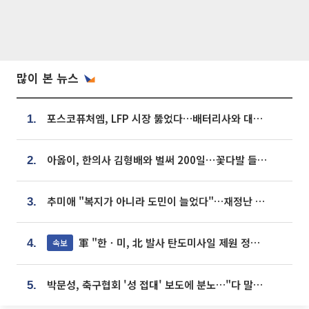
많이 본 뉴스
포스코퓨처엠, LFP 시장 뚫었다…배터리사와 대규모 장기 공급 합의
1.
아옳이, 한의사 김형배와 벌써 200일⋯꽃다발 들고 "프러포즈 아냐"
2.
추미애 "복지가 아니라 도민이 늘었다"…재정난 책임론 정면돌파
3.
軍 "한ㆍ미, 北 발사 탄도미사일 제원 정밀분석 중"
속보
4.
박문성, 축구협회 '성 접대' 보도에 분노…"다 말아먹으려고 작정했나"
5.