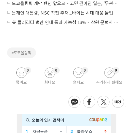
도쿄올림픽 개막 반년 앞으로…고민 깊어진 일본, ‘무관중 개최’ 가나
문재인 대통령, NSC 직접 주재...바이든 시대 대응 돌입
美 클래리티 법안 연내 통과 가능성 13%…상원 문턱서 제동
#도쿄올림픽
0
0
0
0
좋아요
화나요
슬퍼요
추가취재 원해요