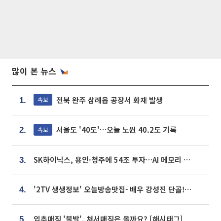
많이 본 뉴스
전북 완주 삼례읍 공장서 화재 발생
속보
1.
서울도 '40도'…오늘 노원 40.2도 기록
속보
2.
SK하이닉스, 용인·청주에 54조 투자…AI 메모리 생산기지 키운다
3.
'2TV 생생정보' 오늘방송맛집- 배우 강성진 단골! 쌀국수ㆍ푸팟퐁 커리 맛집 '블○○○'
4.
입추매직 '불발', 처서매직은 올까요? [해시태그]
5.