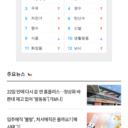
주요뉴스
22일 만에 다시 문 연 홈플러스…정상화 바
쁜데 재고 없어 ‘발동동’[가보니]
입추매직 '불발', 처서매직은 올까요? [해
시태그]