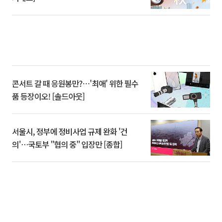
콘서트 갈 때 응원봉만?⋯'최애' 위한 필수
품 등장이오! [솔드아웃]
서울시, 정부에 정비사업 규제 완화 '건
의'⋯국토부 "협의 중" 입장만 [종합]