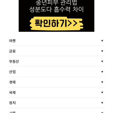
마켓
금융
부동산
산업
경제
국제
정치
사회