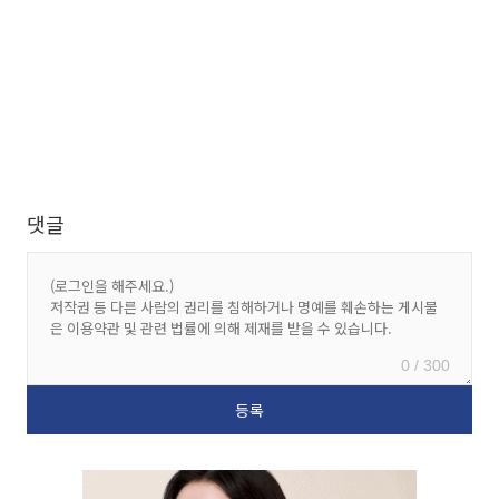
댓글
0 / 300