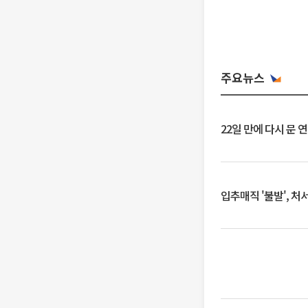
주요뉴스
22일 만에 다시 문 
입추매직 '불발', 처