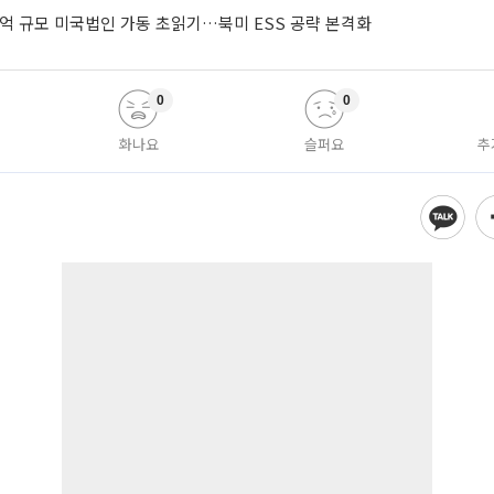
0억 규모 미국법인 가동 초읽기…북미 ESS 공략 본격화
0
0
화나요
슬퍼요
추