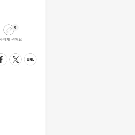
0
가취재 원해요