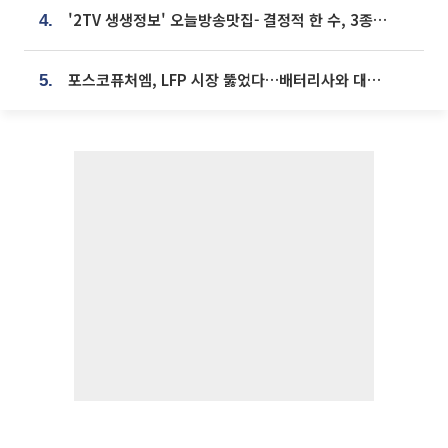
'2TV 생생정보' 오늘방송맛집- 결정적 한 수, 3종 메밀면! 메밀 소바 맛집 '의○○○○'
4.
포스코퓨처엠, LFP 시장 뚫었다…배터리사와 대규모 장기 공급 합의
5.