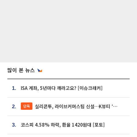
많이 본 뉴스
ISA 계좌, 5년마다 깨라고요? [이슈크래커]
1.
실리콘투, 라이브커머스팀 신설…K뷰티 ‘글로벌 판매망’ 확대[K뷰티 라방戰]
단독
2.
코스피 4.58% 하락, 환율 1420원대 [포토]
3.