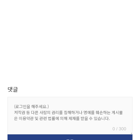
댓글
0 / 300