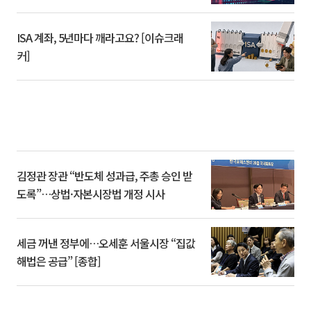
ISA 계좌, 5년마다 깨라고요? [이슈크래
커]
김정관 장관 “반도체 성과급, 주총 승인 받
도록”…상법·자본시장법 개정 시사
세금 꺼낸 정부에…오세훈 서울시장 “집값
해법은 공급” [종합]