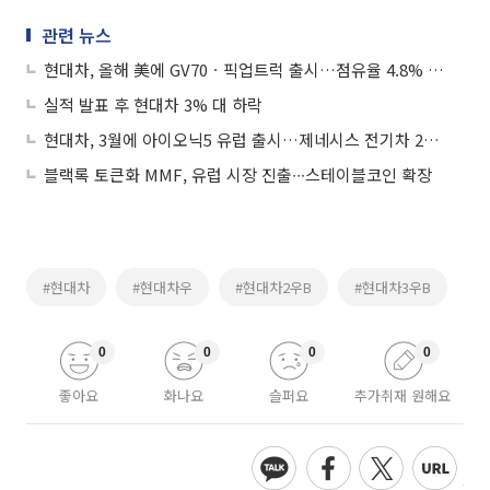
관련 뉴스
현대차, 올해 美에 GV70ㆍ픽업트럭 출시…점유율 4.8% 목표
실적 발표 후 현대차 3% 대 하락
현대차, 3월에 아이오닉5 유럽 출시…제네시스 전기차 2종 투입
블랙록 토큰화 MMF, 유럽 시장 진출∙∙∙스테이블코인 확장
#현대차
#현대차우
#현대차2우B
#현대차3우B
0
0
0
0
좋아요
화나요
슬퍼요
추가취재 원해요