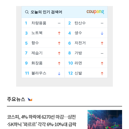
주요뉴스
코스피, 4% 하락에 6270선 마감…삼전
·SK하닉 '와르르' 각각 6%·10%대 급락