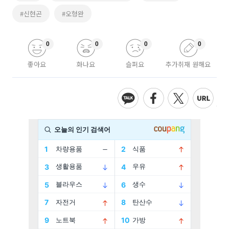
#신현곤
#오형완
0
0
0
0
좋아요
화나요
슬퍼요
추가취재 원해요