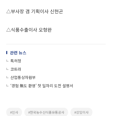
△부사장 겸 기획이사 신현곤
△식품수출이사 오형완
관련 뉴스
특허청
코트라
산업통상자원부
‘경험 無도 환영’ 첫 일자리 도전 설명서
#인사
#한국농수산식품유통공사
#상임이사