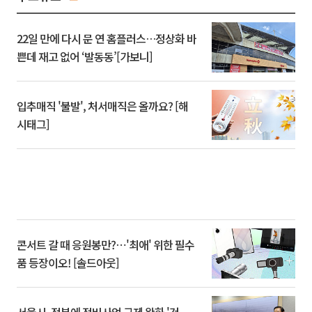
22일 만에 다시 문 연 홈플러스…정상화 바
쁜데 재고 없어 ‘발동동’[가보니]
입추매직 '불발', 처서매직은 올까요? [해
시태그]
콘서트 갈 때 응원봉만?⋯'최애' 위한 필수
품 등장이오! [솔드아웃]
서울시, 정부에 정비사업 규제 완화 '건