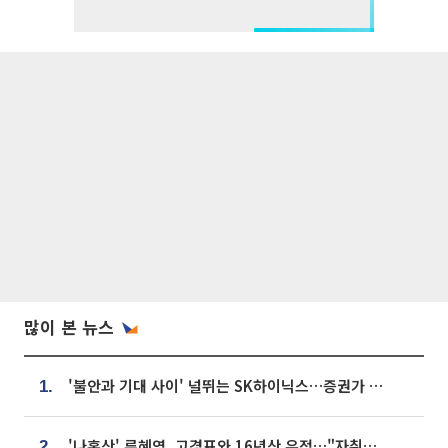
많이 본 뉴스
'불안과 기대 사이' 널뛰는 SK하이닉스…증권가 "HBM4·LTA 기반 펀터멘털 견고"
1.
'나혼산' 류혜영, 고경표와 16년산 우정…"자취방서 부모님과 마주쳐"
2.