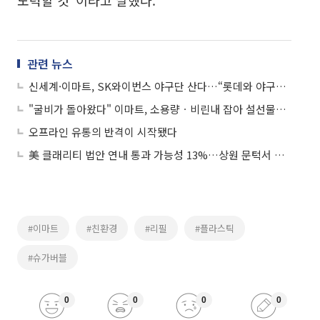
관련 뉴스
신세계·이마트, SK와이번스 야구단 산다…“롯데와 야구로도 맞대결"
"굴비가 돌아왔다" 이마트, 소용량ㆍ비린내 잡아 설선물로 인기 회복
오프라인 유통의 반격이 시작됐다
美 클래리티 법안 연내 통과 가능성 13%…상원 문턱서 제동
#이마트
#친환경
#리필
#플라스틱
#슈가버블
0
0
0
0