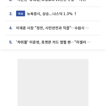
뉴욕증시, 상승...나스닥 1.3% ↑
속보
3.
이재준 시장 "정전, 시민안전과 직결"…수원시 비상대응체계 가동
4.
'차쥐뿔' 이준영, 포켓몬 카드 열혈 팬⋯"리셀러 처단할 것"
5.