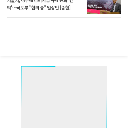
의'⋯국토부 "협의 중" 입장만 [종합]