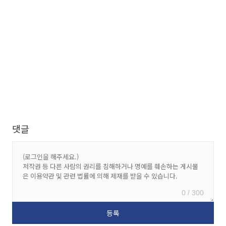
댓글
0 / 300