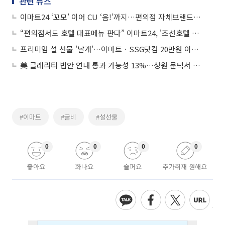
관련 뉴스
이마트24 ‘꼬모’ 이어 CU ‘음!’까지…편의점 자체브랜드로 '와인 전쟁'
“편의점서도 호텔 대표메뉴 판다” 이마트24, '조선호텔 유니짜장 밀키트' 판매
프리미엄 설 선물 '날개'…이마트ㆍSSG닷컴 20만원 이상 매출 증가 뚜렷
美 클래리티 법안 연내 통과 가능성 13%…상원 문턱서 제동
#이마트
#굴비
#설선물
0
0
0
0
좋아요
화나요
슬퍼요
추가취재 원해요