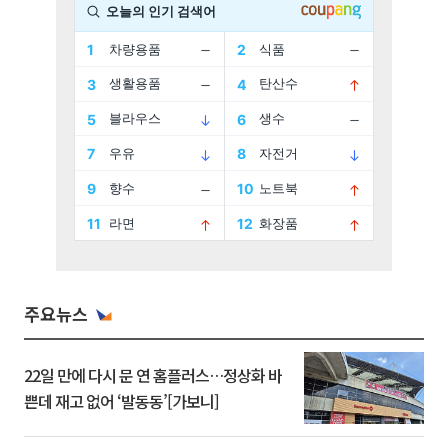
주요뉴스
22일 만에 다시 문 연 홈플러스…정상화 바
쁜데 재고 없어 ‘발동동’[가보니]