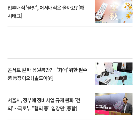
입추매직 '불발', 처서매직은 올까요? [해
시태그]
콘서트 갈 때 응원봉만?⋯'최애' 위한 필수
품 등장이오! [솔드아웃]
서울시, 정부에 정비사업 규제 완화 '건
의'⋯국토부 "협의 중" 입장만 [종합]