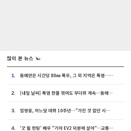
많이 본 뉴스
동해안은 시간당 80㎜ 폭우, 그 외 지역은 폭염…‘극과 극 날씨’
1.
[내일 날씨] 폭염 한풀 꺾여도 무더위 계속⋯동해안 이틀 연속 비
2.
임영웅, 어느덧 데뷔 10주년⋯"가진 것 없던 시절, 내 앞엔 20명의 팬뿐"
3.
'굿 윌 헌팅' 배우 "기아 EV2 덕분에 살아"…교통사고 후 안전성 극찬
4.