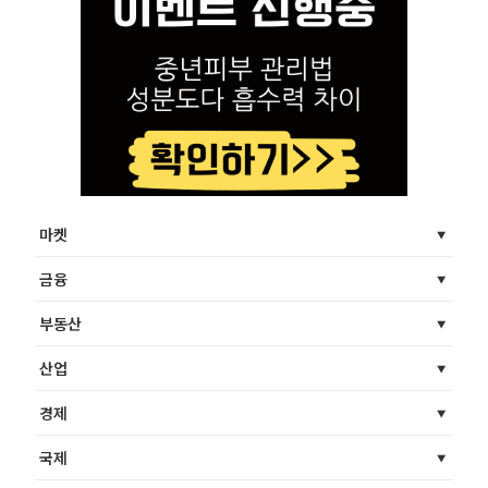
마켓
금융
부동산
산업
경제
국제